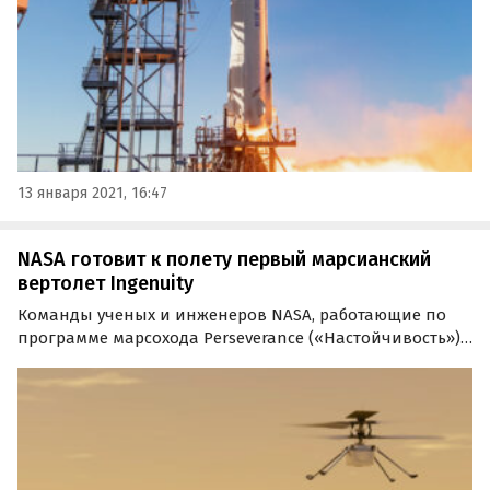
13 января 2021, 16:47
NASA готовит к полету первый марсианский
вертолет Ingenuity
Команды ученых и инженеров NASA, работающие по
программе марсохода Perseverance («Настойчивость»),
готовят первый в истории старт вертолета Ingenuity
(«Изобретательность»), который установлен на борту
ровера.