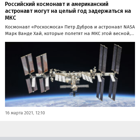
Российский космонавт и американский
астронавт могут на целый год задержаться на
МКС
Космонавт «Роскосмоса» Петр Дубров и астронавт NASA
Марк Ванде Хай, которые полетят на МКС ​​этой весной,
могут провести на станции целый год. Полет, старт
которого назначен на 9 апреля, планируется
осуществить на российском корабле «Союз МС-18»…
16 марта 2021, 12:10