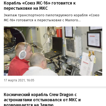
Корабль «Союз МС-16» готовится к
перестыковке на МКС
Экипаж транспортного пилотируемого корабля «Союз
МС-16» готовится к перестыковке с Малого
исследовательского модуля «Рассвет» на модуль
«Поиск». Она состоится в пятницу, 19 марта, в 19:38 по
московскому времени.
17 марта 2021, 16:05
Космический корабль Crew Dragon с
астронавтами отстыковался от МКС и
возвращается на Землю