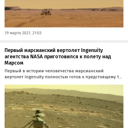
19 марта 2021, 21:03
Первый марсианский вертолет Ingenuity
агентства NASA приготовился к полету над
Марсом
Первый в истории человечества марсианский
вертолет Ingenuity полностью готов к предстоящему 11
апреля дебютному полету над Красной планетой. Весь
полет будет проходить под наблюдением и контролем
базового марсохода Perseverance, «припаркованного»
в…