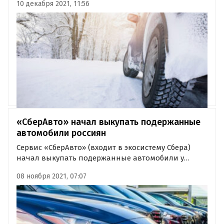
10 декабря 2021, 11:56
халатность по отношению к собственной машине
и банальное неумение новичков ездить в зимних
условиях.
«СберАвто» начал выкупать подержанные
автомобили россиян
Сервис «СберАвто» (входит в экосистему Сбера)
начал выкупать подержанные автомобили у
россиян-физических лиц. Пока новая услуга
08 ноября 2021, 07:07
доступна только жителям Москвы, но уже в
следующем году она заработает по всей России,
пишут «Ведомости» со ссылкой на…