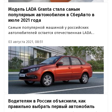
Модель LADA Granta стала самым
популярным автомобилем в СберАвто в
июле 2021 года
Самым популярной машиной у российских
автолюбителей остается отечественная LADA
Granta. Именно она вызвала наибольший интерес
03 августа 2021, 08:51
пользователей «СберАвто» в июле 2021 года и
сосредоточила на себе 52% спроса среди
покупателей новых машин и 48% – среди…
Водителям в России объяснили, как
правильно выбрать первый автомобиль