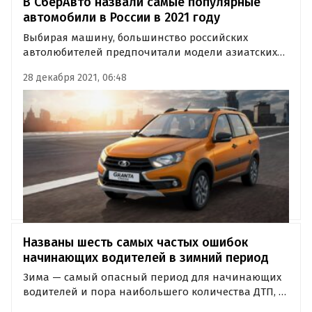
В СберАвто назвали самые популярные
автомобили в России в 2021 году
Выбирая машину, большинство российских
автолюбителей предпочитали модели азиатских
брендов, однако самой популярной в 2021 году все
28 декабря 2021, 06:48
равно стала отечественная LADA. Об этом
говорится в свежем исследовании сервиса
«СберАвто», дочерней компании Сбера.
Названы шесть самых частых ошибок
начинающих водителей в зимний период
Зима — самый опасный период для начинающих
водителей и пора наибольшего количества ДТП, к
которым нередко приводят невнимательность,