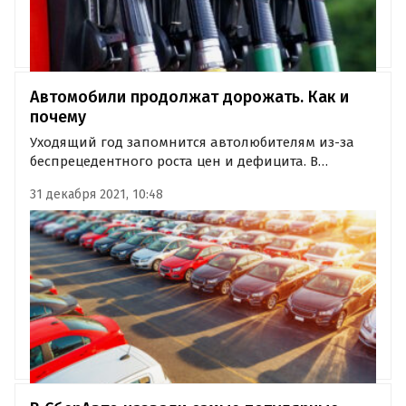
Автомобили продолжат дорожать. Как и
почему
Уходящий год запомнится автолюбителям из-за
беспрецедентного роста цен и дефицита. В
частности, последний привел к тому, что дилеры
31 декабря 2021, 10:48
начали продавать автомобили с «допами» и
порой даже обязывать переплачивать за них.