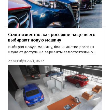
Стало известно, как россияне чаще всего
выбирают новую машину
Выбирая новую машину, большинство россиян
изучают доступные варианты самостоятельно,
чаще всего отдавая предпочтение немецким и
29 октября 2021, 06:32
японским брендам. Это выяснили эксперты
сервиса «СберАвто» и медиахолдинга Rambler&Co,
опросив почти 10,5 тысяч человек…