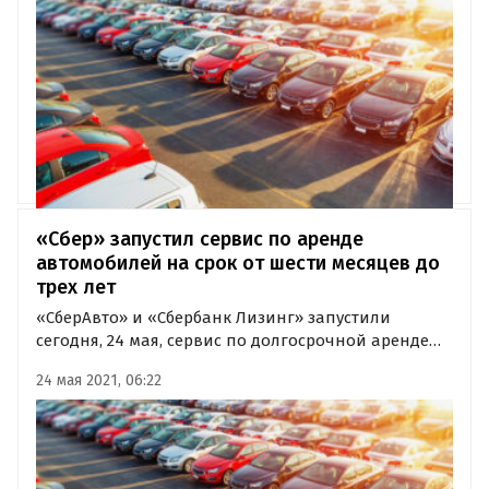
«Сбер» запустил сервис по аренде
автомобилей на срок от шести месяцев до
трех лет
«СберАвто» и «Сбербанк Лизинг» запустили
сегодня, 24 мая, сервис по долгосрочной аренде
автомобилей под названием «Сбер
24 мая 2021, 06:22
Автоподписка». В рамках проекта физические
лица могут арендовать интересующее авто на срок
от шести месяцев до трех лет.