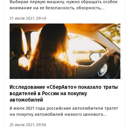
Выбирая первую машину, нужно обращать особое
внимание на ее безопасность, обзорность,
габариты, а также простоту управления и
31 июля 2021, 09:49
эксплуатации. Такими советами поделились с
новичками эксперты сервиса «СберАвто».
Исследование «СберАвто» показало траты
водителей в России на покупку
автомобилей
В июле 2021 года российские автолюбители тратят
на покупку автомобилей низкого ценового
сегмента в среднем 411 тыс. рублей, среднего – 840
25 июля 2021, 09:56
тыс. рублей, а высокого — 1,4 млн рублей.