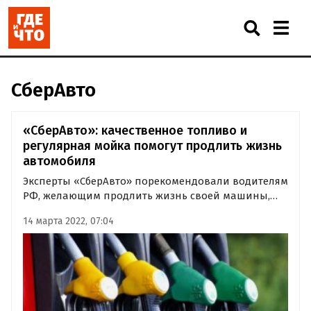
СберАвто
«СберАвто»: качественное топливо и
регулярная мойка помогут продлить жизнь
автомобиля
Эксперты «СберАвто» порекомендовали водителям
РФ, желающим продлить жизнь своей машины,
заправляться только качественным топливом на
14 марта 2022, 07:04
проверенных АЗС. Кроме того, предлагается
избегать лишнего ремонта и мыть автомобиль
регулярно.