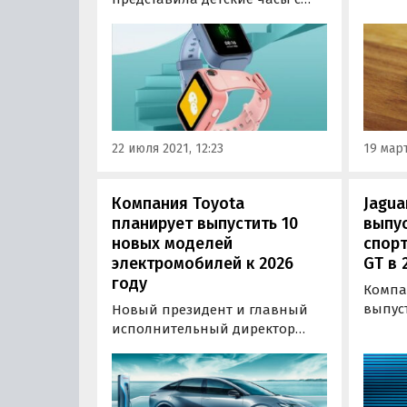
версие
двойной камерой. Умные часы
возрас
MITU Children's Learning Watch
издан
5X оснащены 1,52-дюймовым
сообщ
экраном Retina с разрешением
Instag
360×400 пикселей, который
покрыт стеклом Corning Gorilla
3, устойчивым к царапинам…
22 июля 2021, 12:23
19 март
Компания Toyota
Jagua
планирует выпустить 10
выпу
новых моделей
спор
электромобилей к 2026
GT в 
году
Компа
выпус
Новый президент и главный
модель
исполнительный директор
сообща
Toyota Motor Кодзи Сато спустя
Четыр
всего неделю после вступления
будет
в должность выступил со своей
платфо
первой публичной речью,