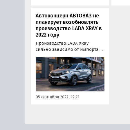
Автоконцерн АВТОВАЗ не
планирует возобновлять
производство LADA XRAY в
2022 году
Производство LADA XRay
сильно зависимо от импорта,
поэтому возобновлять его до
конца этого года пока не
планируется. Об том в
интервью аналитическому
агентству «АвтоСТАТ» рассказал
вице-президент по продажам
и маркетингу «АвтоВАЗа»
05 сентября 2022, 12:21
Дмитрий Костромин.