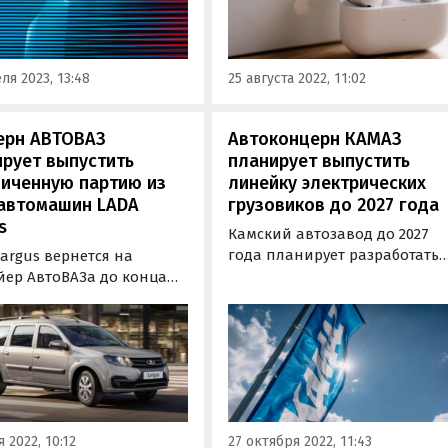
Bluetooth SIG в начале август
cture (JEA).
ля 2023, 13:48
25 августа 2022, 11:02
ерн АВТОВАЗ
Автоконцерн КАМАЗ
рует выпустить
планирует выпустить
ниченную партию из
линейку электрических
 автомашин LADA
грузовиков до 2027 года
s
Камский автозавод до 2027
года планирует разработать
argus вернется на
полный модельный ряд
йер АвтоВАЗа до конца
«КамАЗов» на электрической
 До конца следующей
тяге. Об этом в четверг, 27
и отечественный
октября, сообщила пресс-
роизводитель планирует
служба автогиганта.
новить производство
и, но пока
иченным тиражом,
или «Автоновости дня»
 2022, 10:12
27 октября 2022, 11:43
лкой на пресс-службу…