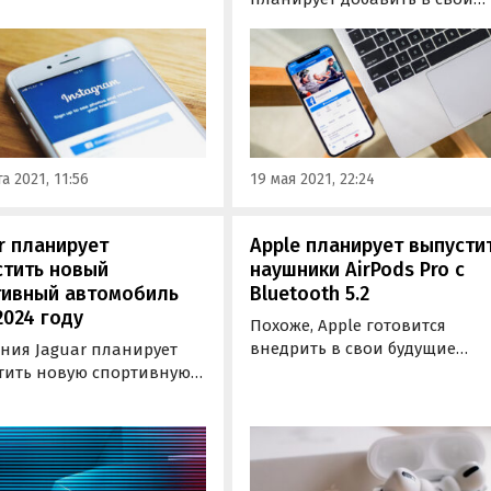
й сервиса для детей
сервис прямых трансляций
том до 13 лет. Об этом
опцию оплаты за просмотр
ию BuzzFeed News
спортивных соревнований.
ил руководитель
Инициаторы данной бизнес-
ram Адам Моссери.
идеи утверждают, что это
поможет спортивным
организациям зарабатывать
а 2021, 11:56
19 мая 2021, 22:24
больше денег в условиях…
r планирует
Apple планирует выпусти
стить новый
наушники AirPods Pro с
тивный автомобиль
Bluetooth 5.2
2024 году
Похоже, Apple готовится
внедрить в свои будущие
ния Jaguar планирует
устройства поддержку
тить новую спортивную
современного беспроводног
 GT в 2024 году. Об этом
протокола Bluetooth 5.2. Об
ет пресс-служба бренда.
этом свидетельствует
ехдверный автомобиль
соответствующая заявка,
 построен на новой
поданная в организацию
рме Jaguar Electrified