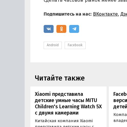
сделать часовой рынок менее за
Подпишитесь на нас:
ВКонтакте
,
Дз
Android
Facebook
Читайте также
Xiaomi представила
Faceb
детские умные часы MITU
верси
Children's Learning Watch 5X
детей
с двумя камерами
Компа
владе
Китайская компания Xiaomi
Instag
представила детские часы с