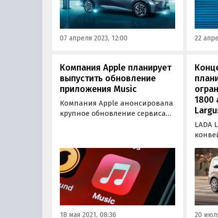
Archite
рассказав, в том числе, о
планах компании по
электрификации модельного
07 апреля 2023, 12:00
22 апре
ряда.
Компания Apple планирует
Конц
выпустить обновление
плани
приложения Music
огра
1800
Компания Apple анонсировала
Largu
крупное обновление сервиса
Apple Music. Уже с июня 2021
LADA L
года клиенты смогут слушать
конве
музыку в lossless-формате (без
июля.
потери качества) и
недел
пользоваться при
автоп
прослушивании функцией
возоб
«Пространственное аудио» с
модел
объемным звучанием…
огран
сообщ
18 мая 2021, 08:36
20 июля
со ссы