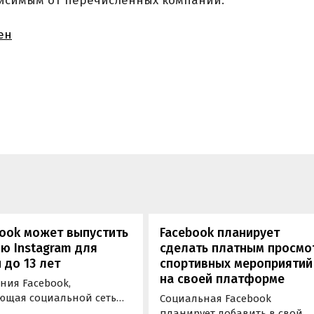
висимым от перечисленных компаний.
ен
ook может выпустить
Facebook планирует
ю Instagram для
сделать платным просмо
 до 13 лет
спортивных мероприятий
на своей платформе
ния Facebook,
ющая социальной сетью
Социальная Facebook
ram, начала работу над
планирует добавить в свой