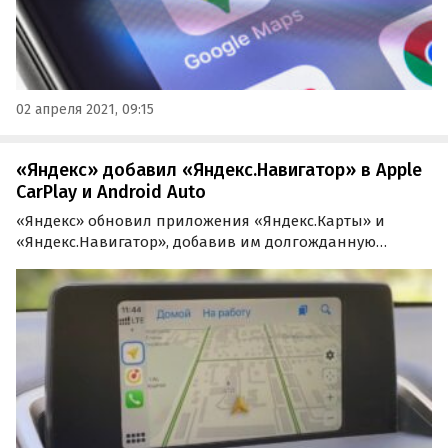
02 апреля 2021, 09:15
«Яндекс» добавил «Яндекс.Навигатор» в Apple
CarPlay и Android Auto
«Яндекс» обновил приложения «Яндекс.Карты» и
«Яндекс.Навигатор», добавив им долгожданную
поддержку интерфейсов Apple CarPlay и Android Auto.
Все, что нужно – купить подписку «Яндекс.Плюс» (если
она еще не куплена – прим.) и подключить смартфон
к…