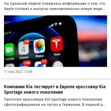
На прошлой неделе появилась информация о том, что
Apple готовит к выпуску принципиально новую модель
iPhone с дополнительным дисплеем на электронных
чернилах. И теперь известный аналитик Мин-Чи Куо из
TF International Securities подтвердил это.
17 мая 2022, 12:08
Компания Kia тестирует в Европе кроссовер Kia
Sportage нового поколения
Прототип кроссовера KIA Sportage нового поколения
сфотографировали на тестах в Германии. В первый раз
его заметили недалеко от Нюрбургринга, а теперь он