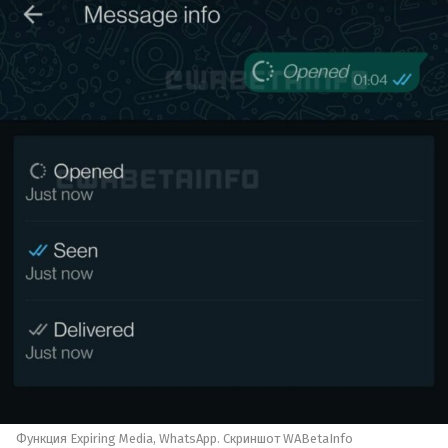
Функция Expiring Media, WhatsApp. Скриншот WABetaInfo