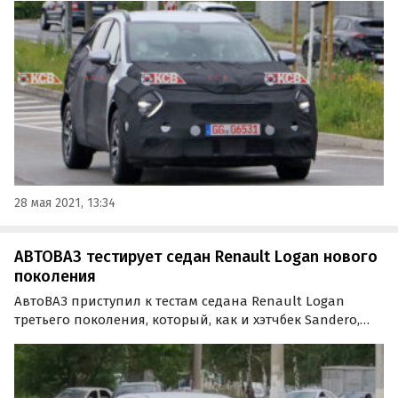
попался фотошпионам рядом с Европейским
техническим центром концерна Hyundai-KIA в
Рюссельсхайме.
28 мая 2021, 13:34
АВТОВАЗ тестирует седан Renault Logan нового
поколения
АвтоВАЗ приступил к тестам седана Renault Logan
третьего поколения, который, как и хэтчбек Sandero,
планируют запустить в производство 2022 году.
Фотографии тестового автомобиля выложил во
«ВКонтакте» инсайдерский паблик «Avtograd News».