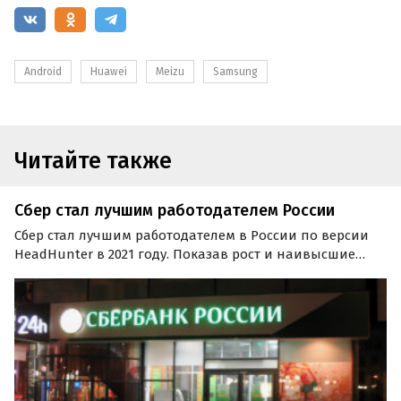
Android
Huawei
Meizu
Samsung
Читайте также
Сбер стал лучшим работодателем России
Сбер стал лучшим работодателем в России по версии
HeadHunter в 2021 году. Показав рост и наивысшие
показатели по всем трем оценочным параметрам
(развитость HR-процессов, опрос соискателей, уровень
eNPS), он набрал максимальный совокупный балл —…