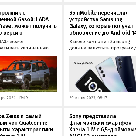
орожник с
SamMobile перечислил
енной базой: LADA
устройства Samsung
Travel может получить
Galaxy, которые получат
ю версию
обновление до Android 1
ВАЗ» может
В июле компания Samsung
батывать удлиненную
должна запустить программу
икацию внедорожника
бета-тестирования One UI 6.0
iva Travel, которая
на основе Android 14. Какие
ана стать идейным
устройства Samsung Galaxy
лжением снятой с
имеют право на обновление
одства в 2021 году
до новой версии ОС,
ической пятидверной
рассказали авторы портала
 (ВАЗ-2131).
SamMobile.
ря 2024, 13:49
20 июня 2023, 08:17
а Zeiss и самый
Sony представила
ый чип Qualcomm:
флагманский смартфон
ыты характеристики
Xperia 1 IV с 6,5-дюймовы