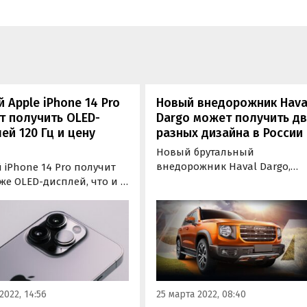
 Apple iPhone 14 Pro
Новый внедорожник Hava
т получить OLED-
Dargo может получить д
ей 120 Гц и цену
разных дизайна в России
Новый брутальный
внедорожник Haval Dargo,
iPhone 14 Pro получит
который должен выйти на
же OLED-дисплей, что и у
российский рынок до конца
его iPhone 13 Pro –
2022 года, может получить у н
налью 6,06 дюйма с
сразу две версии дизайна.
ением 2532 х 1170
Первый – это его
ей и частотой до 120 Гц.
оригинальный (собственный)
ом сообщил в своем
а второй – от модели DaGou,
r пользователь
базе которого он…
w_Leak.
2022, 14:56
25 марта 2022, 08:40