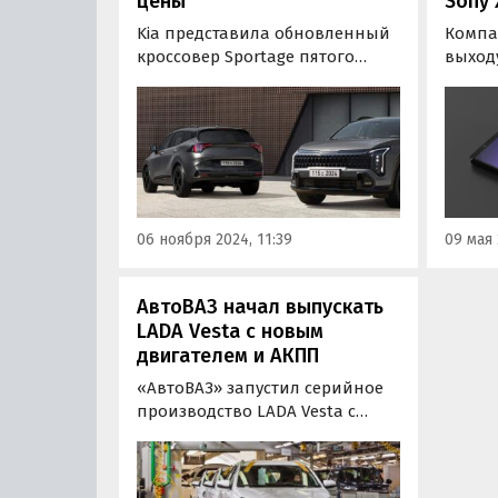
цены
Sony 
Kia представила обновленный
Компа
кроссовер Sportage пятого
выход
поколения в Южной Корее. В
флагм
результате рестайлинга модель
назван
получила посвежевший
Новин
дизайн и изменения в салоне.
этой 
офици
уже п
все те
06 ноября 2024, 11:39
09 мая 
харак
АвтоВАЗ начал выпускать
LADA Vesta с новым
двигателем и АКПП
«АвтоВАЗ» запустил серийное
производство LADA Vesta с
новым двигателем и другой
коробкой передач. Об этом
«Автоновости дня» узнали в