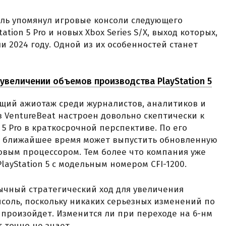
ель упомянул игровые консоли следующего
tation 5 Pro и новых Xbox Series S/X, выход которых,
ли 2024 году. Одной из их особенностей станет
увеличении объемов производства PlayStation 5
ящий ажиотаж среди журналистов, аналитиков и
 VentureBeat настроен довольно скептически к
 5 Pro в краткосрочной перспективе. По его
 в ближайшее время может выпустить обновленную
ровым процессором. Тем более что компания уже
ayStation 5 с модельным номером CFI-1200.
ычный стратегический ход для увеличения
нсоль, поскольку никаких серьезных изменений по
произойдет. Изменится ли при переходе на 6-нм
 точно не знает.