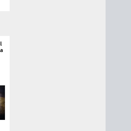
l
ва
ас
,
 на