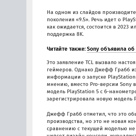
На одном из слайдов производит
поколения «9.5». Речь идет о PlayS
как ожидается, состоится в 2023 и
поддержка 8K.
Читайте также:
Sony объявила об 
Это заявление TCL вызвало насто
геймеров. Однако Джефф Грабб из
информации о запуске PlayStation
мнению, вместо Pro-версии Sony
модель PlayStation 5 с 6-наномет
зарегистрировала новую модель Pl
Джефф Грабб отметил, что это об
производства, но это не новая ко
сравнению с текущей моделью не 
чипсет дизайн консоли, журналист