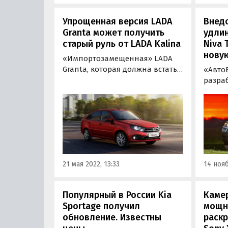
Упрощенная версия LADA
Внед
Granta может получить
удлин
старый руль от LADA Kalina
Niva 
нову
«Импортозамещенная» LADA
Granta, которая должна встать
«Авто
на конвейер этим летом, может
разра
получить старое рулевое
модиф
колесо от уже снятой с
LADA N
производства LADA Kalina.
призв
продо
произв
класс
«Нивы»
21 мая 2022, 13:33
14 нояб
Популярный в России Kia
Камер
Sportage получил
мощн
обновление. Известны
раскр