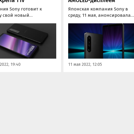
Xperia 1 IV
AMOLED-дисплеем
ния Sony готовит к
Японская компания Sony в
у свой новый
среду, 11 мая, анонсировала
анский смартфон под
свой новый флагманский
ием Sony Xperia 1 IV.
смартфон. Новинка, как и
ка увидит свет уже на
предполагалось, получила
неделе и в преддверии
название Sony Xperia 1 IV и
ального анонса в Сети
может похвастаться
оявились практически
улучшенными камерами.
хнические
2022, 19:40
11 мая 2022, 12:05
теристики новинки.