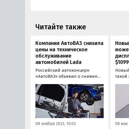
Читайте также
Компания АвтоВАЗ снизила
Новый
цены на техническое
може
обслуживание
диспл
автомобилей Lada
$1099
Российский автоконцерн
Новый 
«АвтоВАЗ» объявил о снижении
такой 
максимальной
нынешн
рекомендованной стоимости
диаго
регламентного технического
разреш
обслуживания для всех
пиксел
моделей LADA.
Об эт
Twitte
Shado
08 ноября 2023, 10:03
08 мая 