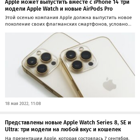
Apple может выпустить вместе с iPhone 14 три
модели Apple Watch и новые AirPods Pro
Этой осенью компания Apple должна выпустить новое
поколение своих флагманских смартфонов, условно
именуемое iPhone 14. А вместе с ними свет увидят и
другие мобильные новинки Apple, о чем сообщает
издание Gizmochina, авторам которого стала известна…
18 мая 2022, 11:08
Представлены новые Apple Watch Series 8, SE и
Ultra: три модели на любой вкус и кошелек
На презентации Apple, которая состоялась 7 сентября,