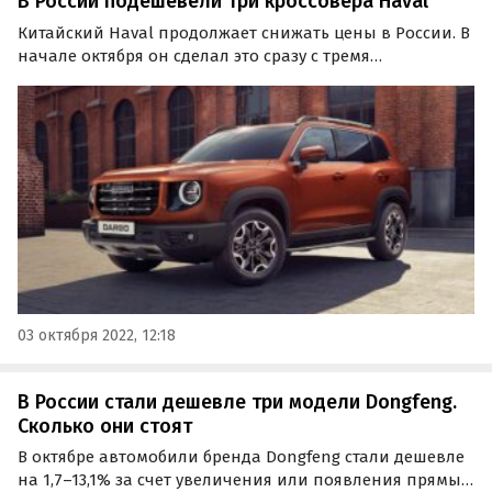
В России подешевели три кроссовера Haval
Китайский Haval продолжает снижать цены в России. В
начале октября он сделал это сразу с тремя
моделями — кроссоверами F7, F7 и Dargo, которые
подешевели на 50-200 тыс. рублей, выяснили
«Автоновости дня» в ходе мониторинга прайс-листов
компании.
03 октября 2022, 12:18
В России стали дешевле три модели Dongfeng.
Сколько они стоят
В октябре автомобили бренда Dongfeng стали дешевле
на 1,7–13,1% за счет увеличения или появления прямых