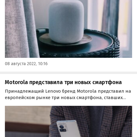
колонки HomePod дело не ограничится, утверждает
Марк…
08 августа 2022, 10:16
Motorola представила три новых смартфона
Принадлежащий Lenovo бренд Motorola представил на
европейском рынке три новых смартфона, ставших
частью серии Moto Edge. Это Motorola Edge 30 Ultra, Edge
30 Fusion и Edge 30 Neo. Motorola Edge 30 Ultra Это
вершина смартфонов Motorola.