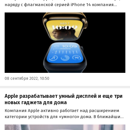
наряду с флагманской серией iPhone 14 компания
представила три новые модели смарт-часов Apple
Watch. Это базовые Apple Watch Series 8, бюджетные
Apple Watch SE и профессиональные Apple Watch Ultra.
08 сентября 2022, 10:50
Apple разрабатывает умный дисплей и еще три
новых гаджета для дома
Компания Apple активно работает над расширением
категории устройств для «умного» дома. В ближайшие
пару лет в ассортименте компании появятся еще
несколько гаджетов для дома, и новым поколением