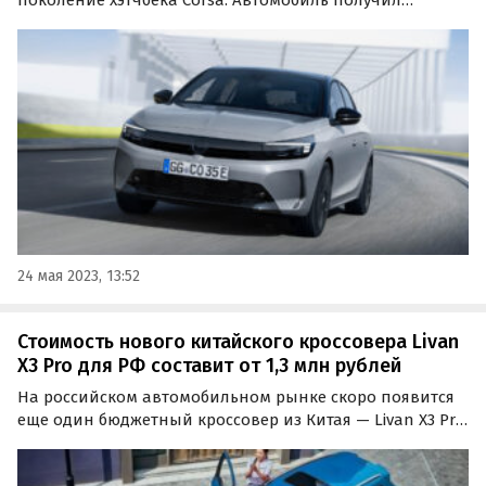
поколение хэтчбека Corsa. Автомобиль получил
обновленный внешний вид с фирменной панелью
Opel Vizor, объединяющей решетку радиатора и
головную оптику.
24 мая 2023, 13:52
Стоимость нового китайского кроссовера Livan
X3 Pro для РФ составит от 1,3 млн рублей
На российском автомобильном рынке скоро появится
еще один бюджетный кроссовер из Китая — Livan X3 Pro,
который выпущен совместным предприятием Geely и
Lifan.