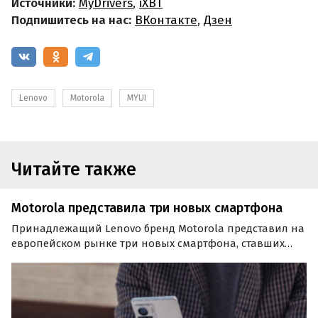
Источники:
MyDrivers
,
iXBT
Подпишитесь на нас:
ВКонтакте
,
Дзен
Lenovo
Motorola
MYUI
Читайте также
Motorola представила три новых смартфона
Принадлежащий Lenovo бренд Motorola представил на
европейском рынке три новых смартфона, ставших
частью серии Moto Edge. Это Motorola Edge 30 Ultra, Edge
30 Fusion и Edge 30 Neo. Motorola Edge 30 Ultra Это
вершина смартфонов Motorola.