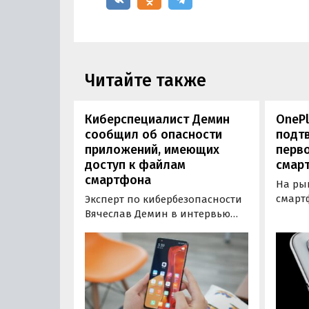
Читайте также
Киберспециалист Демин
OneP
сообщил об опасности
подт
приложений, имеющих
перв
доступ к файлам
смар
смартфона
На ры
смарт
Эксперт по кибербезопасности
появит
Вячеслав Демин в интервью
Китай
радио Sputnik предупредил об
офици
опасности некоторых
выход
мобильных приложений,
смарт
способных автономно
конст
отправлять сообщения,
записывать звук с микрофона