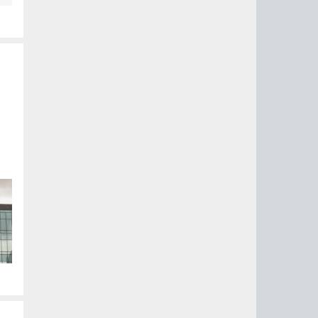
й.
рт