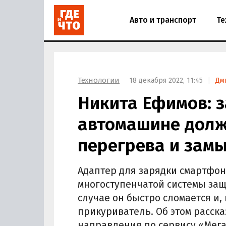
Авто и транспорт
Те
Технологии
18 декабря 2022, 11:45
Дм
Никита Ефимов: 
автомашине долж
перегрева и зам
Адаптер для зарядки смартфо
многоступенчатой системы защ
случае он быстро сломается и, 
прикуриватель. Об этом расск
направления по сервису «Мег