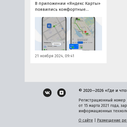
В приложении «Яндекс Карты»
появились комфортные
маршруты, предназначенные
для регионов с суровыми
зимами. Новая функция
учитывает отапливаемые
остановки, позволяя
пассажирам общественного
транспорта дольше оставаться
21 ноября 2024, 09:41
в тепле.
© 2020—2026 «Где и что
Регистрационный номер и
от 15 марта 2021 года, 
информационных техноло
О сайте
|
Размещение ре