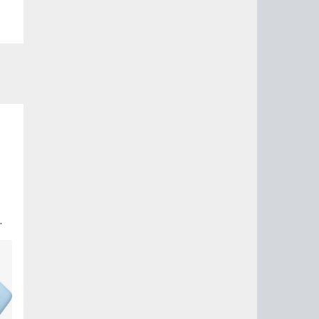
i.
ый
и