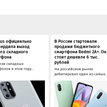
lus официально
В России стартовали
вердила выход
продажи бюджетного
ого складного
смартфона Redmi 2A+. Он
тфона
стоит дешевле 6 тыс.
рублей
нке складных
фонов в этом году
На российском рынке
ся еще один игрок.
дебютировал один из самых
ская компания OnePlus
бюджетных смартфонов Xiaom
ально объявила о
Речь идет о Redmi 2A+, котор
е своего первого
пришел на смену Redmi 1A+ 
фона со складной
оказался дешевле 6 тыс.
рукцией.
рублей. Xiaomi продает в
России ультрабюджетный