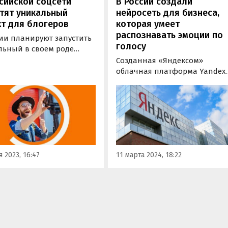
сийской соцсети
В России создали
тят уникальный
нейросеть для бизнеса,
т для блогеров
которая умеет
распознавать эмоции по
сии планируют запустить
голосу
льный в своем роде
 для блогеров.
Созданная «Яндексом»
жность создавать
облачная платформа Yandex
венные оригинальные
Cloud представила нейросеть
м предоставит
которая способна по голосу
льная сеть
пользователя распознавать
классники», пишет
испытываемые им эмоции,
.ру» со ссылкой на ее
негатив, неформальные
службу.
высказывания и нецензурну
лексику.
 2023, 16:47
11 марта 2024, 18:22