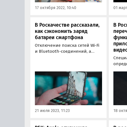
и передавать данные о
17 октября 2022, 10:40
01 март
местоположении владельца…
В Роскачестве рассказали,
В Рос
как сэкономить заряд
пере
батареи смартфона
функ
прил
Отключение поиска сетей Wi-Fi
виде
и Bluetooth-соединений, а
также лишних уведомлений
Специ
позволить продлить
опред
автономную работу смартфона.
функц
Об этом РИА «Новости»
для в
рассказали в Роскачестве.
соста
учиты
респо
испол
рядов
21 июля 2023, 11:23
18 октя
оцени
крите