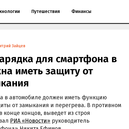
хнологии
Путешествия
Финансы
итрий Зайцев
зарядка для смартфона в
на иметь защиту от
ыкания
на в автомобиле должен иметь функцию
иты от замыкания и перегрева. В противном
в конце концов, выведет из строя
азал
РИА «Новости»
руководитель
афона» Никита Ефимов.