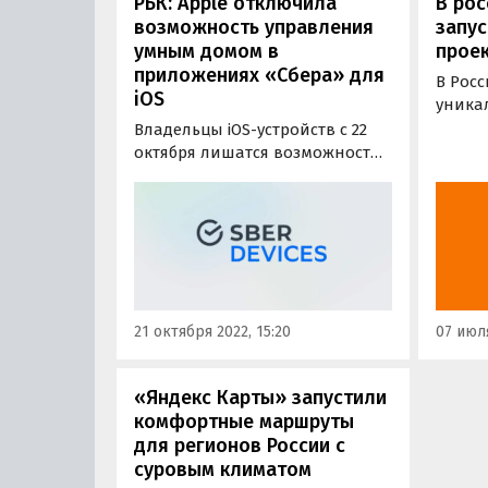
РБК: Apple отключила
В рос
возможность управления
запус
умным домом в
проек
приложениях «Сбера» для
В Рос
iOS
уника
проект
Владельцы iOS-устройств с 22
Возмо
октября лишатся возможности
собст
подключать новые устройства
шоу и
от Sber и управлять системой
социа
умного дома через
«Одно
приложения «Салют» и «Салют!
«Лента
Умный дом», поскольку Apple
пресс-
удалила их из своего
фирменного магазина App
21 октября 2022, 15:20
07 июля
Store.
«Яндекс Карты» запустили
комфортные маршруты
для регионов России с
суровым климатом