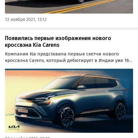
12 ноября 2021, 13:12
Появились первые изображения нового
кроссвэна Kia Carens
Компания Kia представила первые скетчи нового
кроссвэна Carens, который дебютирует в Индии уже 16
декабря. Новинка, названная корейцами «смелым и
изысканным» автомобилем для отдыха, получит
узнаваемый и смелый дизайн, трехрядный салон и
современное…