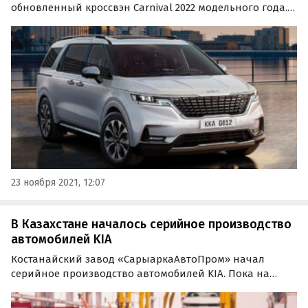
обновленный кроссвэн Carnival 2022 модельного года.
Автомобиль получил пересмотренные комплектации,
новый логотип бренда и фирменную телематику Kia
Connect, которая до этого появилась у моделей
Sorento…
23 ноября 2021, 12:07
В Казахстане началось серийное производство
автомобилей KIA
Костанайский завод «СарыаркаАвтоПром» начал
серийное производство автомобилей KIA. Пока на
конвейер встали только модели Rio, Cerato, Sportage, K5,
Sorento и Picanto, а в перспективе планируется