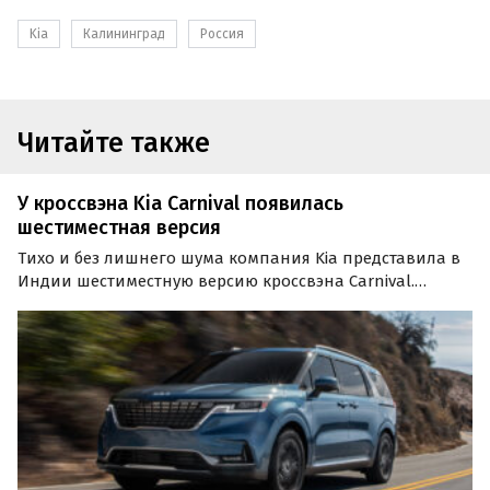
Kia
Калининград
Россия
Читайте также
У кроссвэна Kia Carnival появилась
шестиместная версия
Тихо и без лишнего шума компания Kia представила в
Индии шестиместную версию кроссвэна Carnival.
Исполнение, отличное от остальных сразу двумя
рядами с раздельными креслами, предлагается только
в комплектации Prestige по цене от 2 895 000 рупий
или…