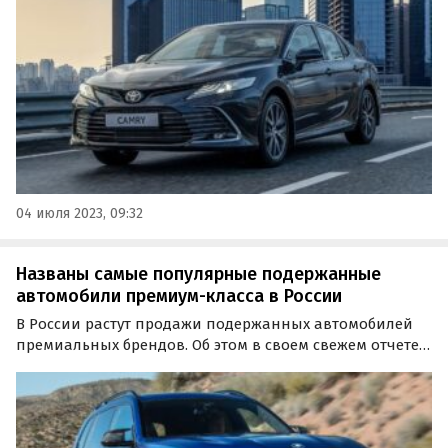
пробегом по итогам второго квартала 2023 года
выросли на треть, если сравнивать с аналогичным
периодом прошлого года.
04 июля 2023, 09:32
Названы самые популярные подержанные
автомобили премиум-класса в России
В России растут продажи подержанных автомобилей
премиальных брендов. Об этом в своем свежем отчете
сообщили аналитики сервиса «Авито Авто», которые
изучили статистику продаж машин премиум-класса на
отечественном вторичном рынке.