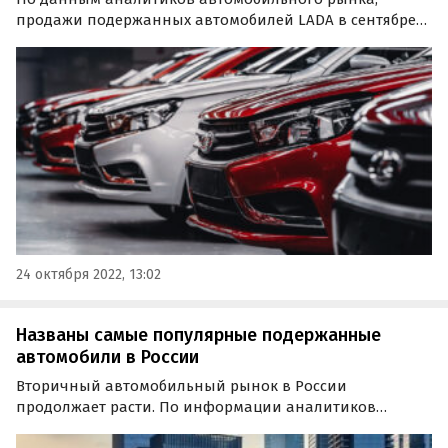
продажи подержанных автомобилей LADA в сентябре-
октябре этого года сравнялись с показателями 2021
года. При этом их динамика все равно далека от
позитивной, так как ранее отечественные «бэушки» все
равно…
24 октября 2022, 13:02
Названы самые популярные подержанные
автомобили в России
Вторичный автомобильный рынок в России
продолжает расти. По информации аналитиков
сервиса «Авито Авто», продажи автомобилей с