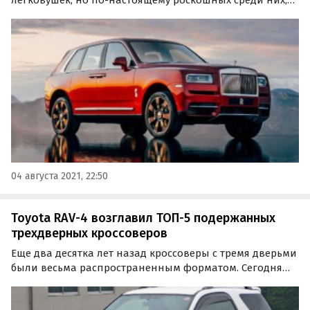
легковушек, но по-настоящему роскошных среди них,
как правило, можно пересчитать по пальцам. Эксперты
портала 110km.ru назвали ТОП-10 самых дорогих и
роскошных кроссоверов и внедорожников в 2021 году.
04 августа 2021, 22:50
Toyota RAV-4 возглавил ТОП-5 подержанных
трехдверных кроссоверов
Еще два десятка лет назад кроссоверы с тремя дверьми
были весьма распространенным форматом. Сегодня
таких моделей заметно меньше, но всегда можно
купить подходящее подержанное авто, коих на