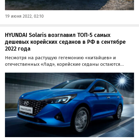
19 июня 2022, 02:10
HYUNDAI Solaris возглавил ТОП-5 самых
дешевых корейских седанов в РФ в сентябре
2022 года
Несмотря на растущую гегемонию «китайцев» и
отечественных «Лад», корейские седаны остаются
одними из самых любимых автомобилей россиян.
Изучив этот сегмент подробнее, портал «Автоновости
дня» составил ТОП-5 самых доступных седанов
корейских марок в…