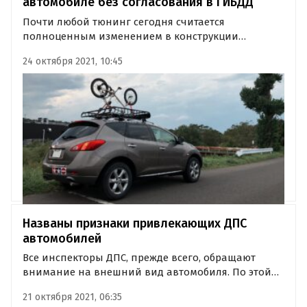
автомобиле без согласования в ГИБДД
Почти любой тюнинг сегодня считается
полноценным изменением в конструкции
автомобиля и подлежит обязательной
24 октября 2021, 10:45
регистрации в ГИБДД. Что точно нельзя менять в
машине без согласования с Госавтоинспекцией,
рассказал портал Autonews.ru.
Названы признаки привлекающих ДПС
автомобилей
Все инспекторы ДПС, прежде всего, обращают
внимание на внешний вид автомобиля. По этой
причине они чаще останавливают грязные
21 октября 2021, 06:35
машины, имеющие нестандартную (как правило,