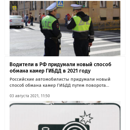
глухую) тонировку, неработающие фары или
фонари и плохо читаемые номерные знаки.
Водители в РФ придумали новый способ
обмана камер ГИБДД в 2021 году
Российские автомобилисты придумали новый
способ обмана камер ГИБДД путем поворота
номерных табличек под определенным углом. Из-
03 августа 2021, 11:50
за этого дорожные комплексы фото- и
видеофиксации не узнают некоторые машины и
не штрафуют их владельцев даже при…