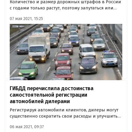
Количество и размер дорожных штрафов в России
с годами только растут, поэтому запутаться или
пренебречь какими-то мелочами запросто могут
07 мая 2021, 15:25
даже опытные водители.
ГИБДД перечислила достоинства
самостоятельной регистрации
автомобилей дилерами
Регистрируя автомобили клиентов, дилеры могут
существенно сократить свои расходы и улучшить
свой имидж в их глазах. Об этом заявил
06 мая 2021, 09:37
Autonews.ru заместитель начальника Управления