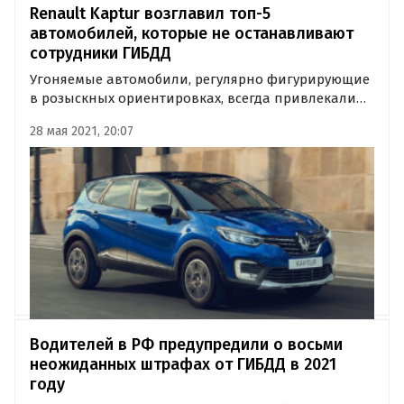
Renault Kaptur возглавил топ-5
автомобилей, которые не останавливают
сотрудники ГИБДД
Угоняемые автомобили, регулярно фигурирующие
в розыскных ориентировках, всегда привлекали
повышенное внимание ГИБДД. Журнал «За рулем»
28 мая 2021, 20:07
назвал ТОП-5 машин, которые, наоборот,
«сливаются» с потоком и не пользуются спросом
ни у угонщиков, ни у…
Водителей в РФ предупредили о восьми
неожиданных штрафах от ГИБДД в 2021
году