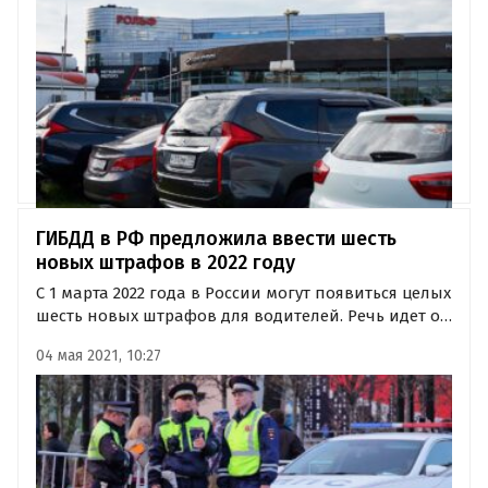
регистрационно-экзаменационной деятельности,
технадзора и оказания…
ГИБДД в РФ предложила ввести шесть
новых штрафов в 2022 году
С 1 марта 2022 года в России могут появиться целых
шесть новых штрафов для водителей. Речь идет о
подготовленном МВД проекте постановления
04 мая 2021, 10:27
правительства, которое расширит перечень
условий и неисправностей, запрещающих
эксплуатацию автомобилей.