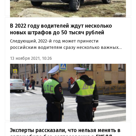
В 2022 году водителей ждут несколько
новых штрафов до 50 тысяч рублей
Следующий, 2022-й год может принести
российским водителям сразу несколько важных
изменений, касающихся штрафов. Все они
13 ноября 2021, 10:26
отражены в обновленном Кодексе об
административных правонарушениях (КоАП),
который предлагает Минюст.
Эксперты рассказали, что нельзя менять в