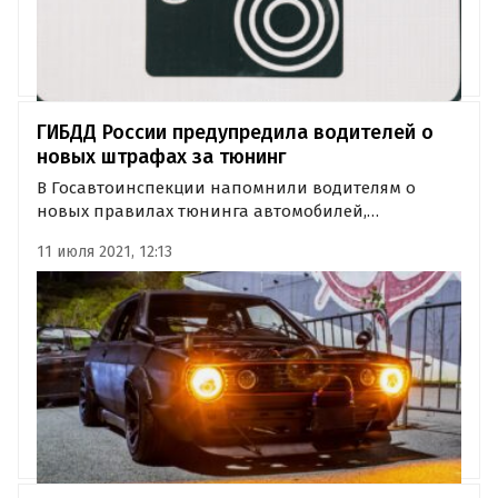
ГИБДД России предупредила водителей о
новых штрафах за тюнинг
В Госавтоинспекции напомнили водителям о
новых правилах тюнинга автомобилей,
вступивших в силу в РФ в 2021 году. По новому
11 июля 2021, 12:13
ГОСТ №33670, любое незаводское допоборудование
теперь должно проверяться в
специализированных лабораториях и
регистрироваться…