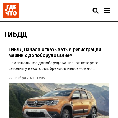
ГИБДД
ГИБДД начала отказывать в регистрации
машин с допоборудованием
Оригинальное допоборудование, от которого
сегодня у некоторых брендов невозможно
отказаться (иначе просто не продадут автомобиль
22 ноября 2021, 13:05
– прим.), все чаще становится поводом для отказа
в регистрации автомобилей в ГИБДД.