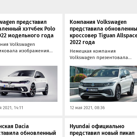
wagen представил
Компания Volkswagen
ленный хэтчбек Polo
представила обновленн
022 модельного года
кроссовер Tiguan Allspac
2022 года
ния Volkswagen
иковала изображения
Немецкая компания
енного хэтчбека Polo GTI
Volkswagen презентовала
тически официально
обновленный Tiguan Allspace
авила его. Следуя
До России, пройдя
ру гражданского Polo,
сертификацию, он так и не
тч получил
доехал, однако покупатели в
аботанную внешность,
США и Европе уже скоро смог
 современный салон и
выбирать из двух
ренное оснащение,
рестайлинговых кроссоверов
 2021, 14:11
12 мая 2021, 08:36
…
обычного Tiguan и
семиместного…
ская Dacia
Hyundai официально
ставила обновленный
представил новый пикап