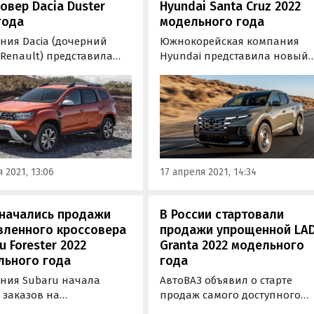
овер Dacia Duster
Hyundai Santa Cruz 2022
года
модельного года
ния Dacia (дочерний
Южнокорейская компания
Renault) представила
Hyundai представила новый
ленный кроссовер Duster.
серийный пикап Hyundai San
ив первый рестайлинг с
Cruz 2022 модельного года.
ода, модель «посвежела»
Продажи первых экземпляро
е, немного изменилась
модели в США начнутся лето
и и получила
этого года. Как сообщают в
жданную
Hyundai, дебютанта следует
атическую трансмиссию,
отнести к новой категории SA
 2021, 13:06
17 апреля 2021, 14:34
 «Автоновости дня».
 начались продажи
В России стартовали
вленного кроссовера
продажи упрощенной LA
u Forester 2022
Granta 2022 модельного
льного года
года
ния Subaru начала
АвтоВАЗ объявил о старте
 заказов на
продаж самого доступного
ленный кроссовер
нового автомобиля на