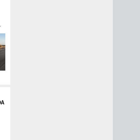
ta
в
м
V.
DA