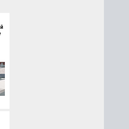
ый
e
.
ут
: