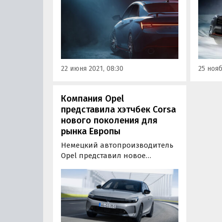
кроссоверу Kona скоро
Forest
примкнет седан Elantra.
Начина
Тизерные изображения
досту
новинки, предваряющие
всех 
дебют, опубликовала пресс-
в Росс
служба южнокорейского
от 2 9
22 июня 2021, 08:30
25 нояб
автогиганта.
«Где и
Компания Opel
представила хэтчбек Corsa
нового поколения для
рынка Европы
Немецкий автопроизводитель
Opel представил новое
поколение хэтчбека Corsa.
Автомобиль получил
обновленный внешний вид с
фирменной панелью Opel Vizor,
объединяющей решетку
радиатора и головную оптику.