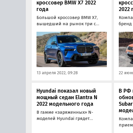
кроссовер BMW X7 2022
кросс
года
2022 
Большой кроссовер BMW X7,
Компа
вышедший на рынок три с
бренд 
половиной года назад,
обнов
пережил свой первый
Переж
плановый рестайлинг.
2017 г
Баварский флагман
внешн
«освежился» внешне, вырос
внутр
технологически и, следуя
долго
примерам конкурентов из
автом
13 апреля 2022, 09:28
22 июня
«немецкой тройки»,
пишут
электрифицировался.
Hyundai показал новый
В РФ
мощный седан Elantra N
обно
2022 модельного года
Subar
моде
В гамме «заряженных» N-
моделей Hyundai грядет
Компа
пополнение: к
прием
представленному весной
обнов