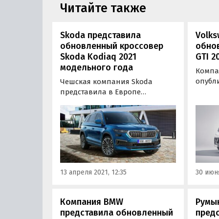
Читайте также
Skoda представила
Volks
обновленный кроссовер
обнов
Skoda Kodiaq 2021
GTI 2
модельного года
Компа
опубл
Чешская компания Skoda
обновл
представила в Европе
и фак
обновленный Skoda Kodiaq.
предст
Пережив свой первый
приме
плановый рестайлинг,
хот-хэ
кроссовер немного
перер
«освежился» внешне, стал еще
более
технологичнее внутри и
расши
получил новый 245-сильный
13 апреля 2021, 12:35
30 июня
пишут
двигатель.
Компания BMW
Румын
представила обновленный
пред