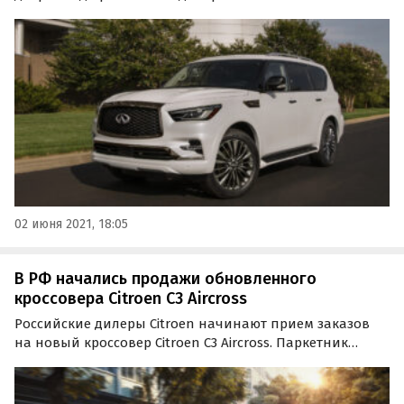
модельного года по-прежнему доступен в двух
комплектациях (обе могут быть как с семиместным, так
и с восьмиместным салоном) по цене от 6 495 000 до 6…
02 июня 2021, 18:05
В РФ начались продажи обновленного
кроссовера Citroen C3 Aircross
Российские дилеры Citroen начинают прием заказов
на новый кроссовер Citroen C3 Aircross. Паркетник
доступен в трех комплектациях с тремя сочетаниями
двигателя и трансмиссии по цене от 1 529 000 до 2 079
000 рублей, сообщает пресс-служба Citroen.