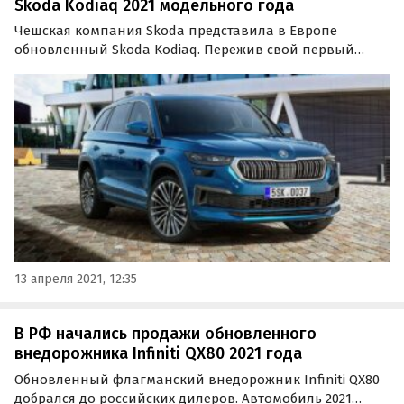
Skoda Kodiaq 2021 модельного года
Чешская компания Skoda представила в Европе
обновленный Skoda Kodiaq. Пережив свой первый
плановый рестайлинг, кроссовер немного «освежился»
внешне, стал еще технологичнее внутри и получил
новый 245-сильный двигатель.
13 апреля 2021, 12:35
В РФ начались продажи обновленного
внедорожника Infiniti QX80 2021 года
Обновленный флагманский внедорожник Infiniti QX80
добрался до российских дилеров. Автомобиль 2021