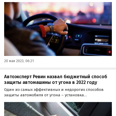
этом в интервью порталу iReactor рассказал
автоэксперт Алексей Хресин, дав несколько советов
новичкам при покупке первой машины.
20 мая 2023, 06:21
Автоэксперт Ревин назвал бюджетный способ
защиты автомашины от угона в 2022 году
Один из самых эффективных и недорогих способов
защиты автомобиля от угона – установка
дополнительного разъема типа «папа-мама» в разрыв
цепи штатного OBD. Об этом рассказал эксперт журнала
«За рулем» Алексей Ревин.