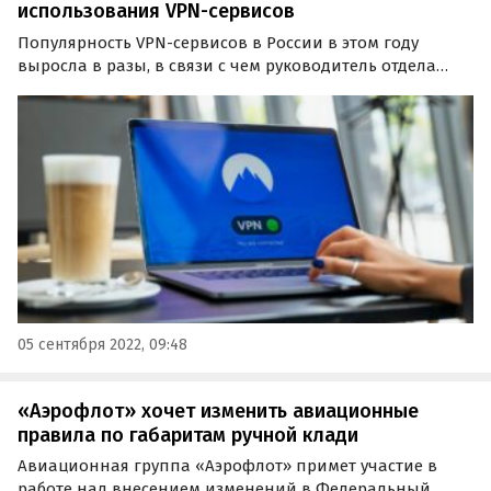
использования VPN-сервисов
Популярность VPN-сервисов в России в этом году
выросла в разы, в связи с чем руководитель отдела
продвижения продуктов компании «Код
Безопасности» Павел Коростелев в разговоре с
«Лентой.ру» рассказал россиянам о правилах
безопасного использования…
05 сентября 2022, 09:48
«Аэрофлот» хочет изменить авиационные
правила по габаритам ручной клади
Авиационная группа «Аэрофлот» примет участие в
работе над внесением изменений в Федеральный