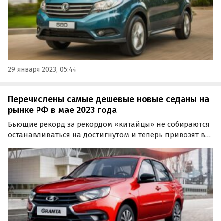
29 января 2023, 05:44
Перечислены самые дешевые новые седаны на
рынке РФ в мае 2023 года
Бьющие рекорд за рекордом «китайцы» не собираются
останавливаться на достигнутом и теперь привозят в
Россию не только кроссоверы, но и седаны. Учтя все
последние новинки уходящей весны, портал
«Автоновости дня» составил ТОП-5 самых доступных
седанов…