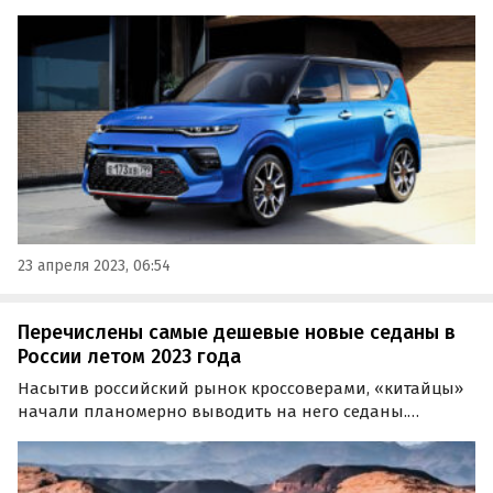
остается Kia Soul со стартовым ценником от 1 829 900
рублей. Об этом в своей свежей весенней подборке
сообщает портал «Автоновости дня».
23 апреля 2023, 06:54
Перечислены самые дешевые новые седаны в
России летом 2023 года
Насытив российский рынок кроссоверами, «китайцы»
начали планомерно выводить на него седаны.
Опустевшую с прошлого года нишу заполняют модели
разных ценовых сегментов, и их ассортимент
продолжает расширяться.