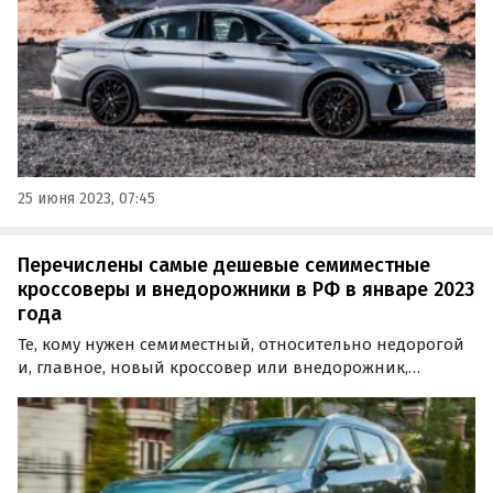
25 июня 2023, 07:45
Перечислены самые дешевые семиместные
кроссоверы и внедорожники в РФ в январе 2023
года
Те, кому нужен семиместный, относительно недорогой
и, главное, новый кроссовер или внедорожник,
зачастую выбирают среди «китайцев». Изучив цены на
эти автомобили, портал «Автоновости дня» назвал
«пятерку» самых доступных китайских SUV с
семиместным…