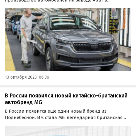
производство автомобилей на заводе Allur в
Казахстане. По информации пресс-службы чешской
марки, на предприятии будут собираться лифтбэки
Octavia и кроссоверы Kodiaq, Kamiq и Karoq.
13 октября 2023, 06:36
В России появился новый китайско-британский
автобренд MG
В России появится еще один новый бренд из
Поднебесной. Им стала MG, легендарная британская
марка, ныне принадлежащая китайскому автогиганту
SAIC Motor. Дистрибьютор бренда MG в России выставил