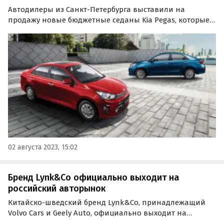
Автодилеры из Санкт-Петербурга выставили на
продажу новые бюджетные седаны Kia Pegas, которые
никогда не продавались в России официально. Цены
на модель, которую можно считать бюджетной
альтернативой Kia Rio, варьируются от 1 790 000 до 1 950
000…
02 августа 2023, 15:02
Бренд Lynk&Co официально выходит на
российский авторынок
Китайско-шведский бренд Lynk&Co, принадлежащий
Volvo Cars и Geely Auto, официально выходит на
российский рынок. Презентация нового для