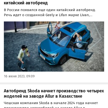
китайский автобренд
В России появился еще один китайский автобренд.
Речь идет о созданной Geely и Lifan марке Livan,
которая решила начать покорение российского
авторынка вместе с компактным кроссовером Livan X3
Pro. Livan X3 Pro — это брат-близнец Geely Vision X3.
16 июня 2023, 09:09
Автобренд Skoda начнет производство четырех
моделей на заводе Allur в Казахстане
Чешская компания Skoda в начале 2024 года начнет