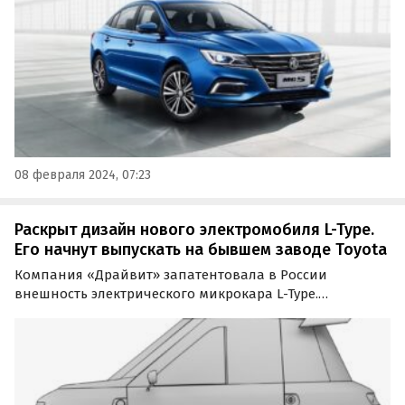
на продажу в своих шоу-румах седан MG 5.
08 февраля 2024, 07:23
Раскрыт дизайн нового электромобиля L-Type.
Его начнут выпускать на бывшем заводе Toyota
Компания «Драйвит» запатентовала в России
внешность электрического микрокара L-Type.
Схематичные рендеры электромобиля, который в 2024
году хотят начать выпускать на бывшем заводе Toyota
в Санкт-Петербурге, «Автоновости дня» нашли в базе…