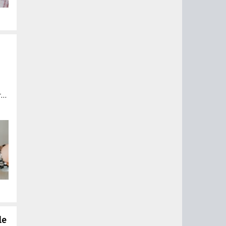
ту
и
le