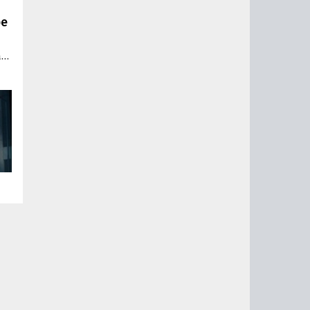
ре
а
я
ку,