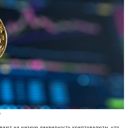
h
вают на низкую ликвидность криптовалюты, что