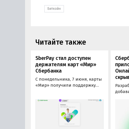
Биткойн
Читайте также
SberPay стал доступен
Сбер
держателям карт «Мир»
прил
Сбербанка
Онла
скрыв
С понедельника, 7 июня, карты
«Мир» получили поддержку
Разра
сервиса бесконтактной оплаты
добав
СберБанка SberPay. Сервис
прило
доступен всем держателям карт
Онлай
«Мир» СберБанка –
скрыв
пользователям смартфонов на
счетах
ОС Android с поддержкой NFC (с
в Appl
версии 7.0) и на ОС Huawei.
«Диал