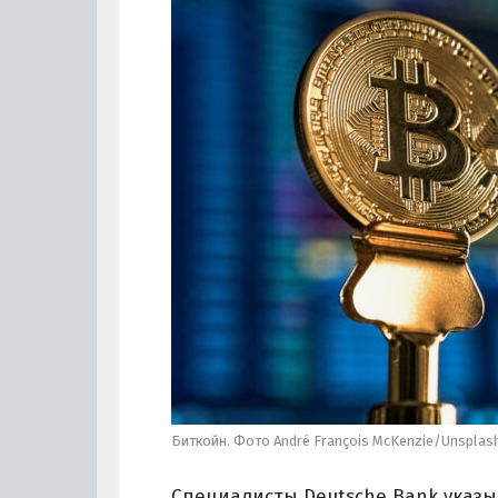
Биткойн. Фото André François McKenzie/Unsplas
Специалисты Deutsche Bank указы