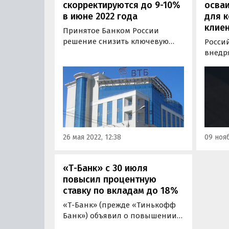
скорректируются до 9-10%
осваи
в июне 2022 года
для к
клие
Принятое Банком России
решение снизить ключевую
Росси
ставку до 11% скорректирует
внедря
доходность по депозитам.
комму
Уровень ставок по вкладам на
клиент
рынке достигнет 9-10% в июне
свидет
2022 года. Об этом заявил
иссле
начальник управления
разра
«Сбережения» ВТБ Максим
котор
Степочкин.
«Ведо
26 мая 2022, 12:38
09 нояб
«Т-Банк» с 30 июля
повысил процентную
ставку по вкладам до 18%
«Т-Банк» (прежде «Тинькофф
Банк») объявил о повышении
процентной ставки по