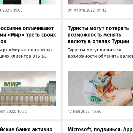
 2021, 15:03
09 марта 2022, 09:12
россияне оплачивают
Туристы могут потерять
ми «Мир» треть своих
возможность менять
пок
валюту в отелях Турции
карт «Мир» в платежных
Туристы могут лишиться
циях клиентов ВТБ в
возможности обменять валю
достигла 34%,
в отелях Турции.
чившись по сравнению с
Соответствующий запрет на
ым годом сразу на 11%.
операции с иностранной
всего россияне
валютой наложило местное
ачиваются этой картой
Министерство казначейства 
купке продуктов,
финансов, сообщает портал
ы и товаров для дома,
«Профи Трэвел».
ает пресс-служба…
ля 2022, 10:32
17 мая 2022, 15:46
йские банки активно
Microsoft, подвинься. App