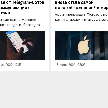
вают Telegram-ботов
вновь стала самой
оммуникации с
дорогой компанией в ми
нтами
Apple превзошла Microsoft по
капитализации и снова стал
йские банки массово
самой дорогой компанией в
ют Telegram-ботов для
мире. На момент 18:36 по
никации со своими
московскому времени 12 июн
ами. Об этом
цена акций Apple росла на
ельствует новое
4,8% до 217,14 доллара за шту
дование компании-
что привело к росту
ботчика ПО Naumen, на
капитализации компании до
ое ссылаются
3,33…
мости».
ря 2022, 12:53
13 июня 2024, 08:05