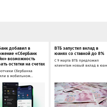
банк добавил в
ВТБ запустил вклад в
ожение «СберБанк
юанях со ставкой до 8%
йн» возможность
С 9 марта ВТБ предложил
ать остатки на счетах
клиентам новый вклад в юан
с максимальной ставкой 8%
ботчики Сбербанка
годовых. В банке отмечает, ч
или в мобильном
он станет выгодной
жении «СберБанк
альтернативой депозитам в
н» возможность
других иностранных валютах
ать суммы на своих
позволит вкладчикам
, добавлять карты «Мир»
диверсифицировать свой
e Pay, а также улучшили
портфель.
оги».