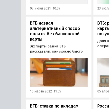
07 июня 2021, 10:39
23 июля
ВТБ назвал
ВТБ: 
альтернативный способ
карта
оплаты без банковской
поку
карты
Доля 
опера
Эксперты банка ВТБ
марте 
рассказали, как можно быстро
увели
производить покупки без
прошл
использования банковской
Чаще 
карты. Альтернативой
распл
привычному способу оплаты
при по
была названа Система быстрых
одежд
платежей, с использованием
сообщ
которой можно совершать
10 марта 2022, 11:55
05 апре
платежи напрямую со счета…
ВТБ: ставки по вкладам
Росси