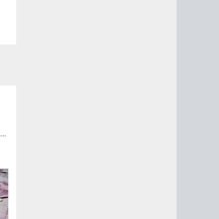
ях
то
 и