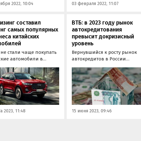
ября 2022, 10:04
03 февраля 2022, 11:07
изинг составил
ВТБ: в 2023 году рынок
инг самых популярных
автокредитования
неса китайских
превысит докризисный
мобилей
уровень
яне стали чаще покупать
Вернувшийся к росту рынок
ские автомобили в
автокредитов в России
. В легковом сегменте
превысит значения
«китайцев» в портфеле
рекордного 2021 года уже в
зинг выросла с 19% до
первом полугодии. По данн
 а в грузовом — с 33% до
ВТБ, продажи автокредитов з
 сообщили в пресс-службе
эти шесть месяцев достигнут
нии.
588 млрд рублей, оказавшись
на 88% больше, чем за тот же
а 2023, 11:48
15 июня 2023, 09:46
период 2022…