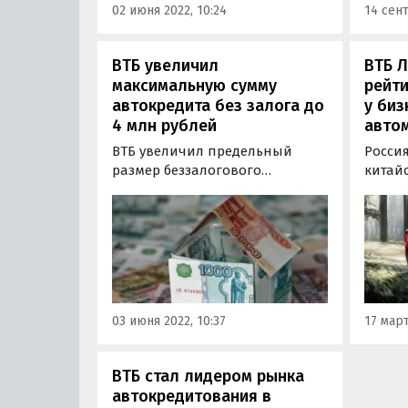
02 июня 2022, 10:24
14 сент
ВТБ увеличил
ВТБ Л
максимальную сумму
рейт
автокредита без залога до
у биз
4 млн рублей
авто
ВТБ увеличил предельный
Росси
размер беззалогового
китай
автокредита до 4 млн рублей.
лизинг
Изменения коснулись
доля 
получения средств как с
ВТБ Ли
подтверждением дохода, так и
40,9%,
без него. Об этом в пятницу, 3
51,3%,
июня, сообщила пресс-служба
компа
банка.
03 июня 2022, 10:37
17 март
ВТБ стал лидером рынка
автокредитования в