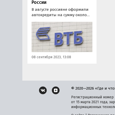
России
В августе россияне оформили
автокредиты на сумму около
157 млрд рублей, что более чем
вдвое превышает результат за
аналогичный месяц прошлого
года и примерно в 1,5 раза –
рекордного 2021-го года.
08 сентября 2023, 13:08
© 2020—2026 «Где и что
Регистрационный номер и
от 15 марта 2021 года, 
информационных техноло