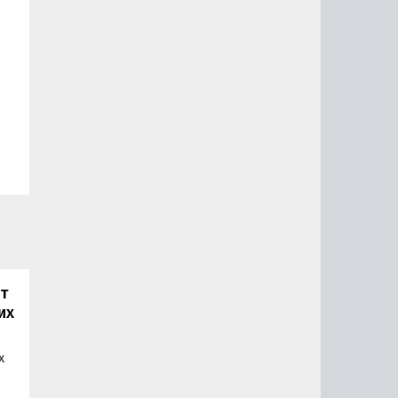
т
их
х