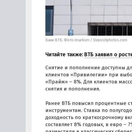
Банк ВТБ. Фото imarksm / Depositphotos.com
Читайте также:
ВТБ заявил о рост
Снятие и пополнение доступны дл
клиентов «Привилегии» при выбор
«Прайм» – 8%. Для клиентов масс
снятия и пополнения.
Ранее ВТБ повысил процентные с
инструментам. Ставка по полугодо
доходность по краткосрочному вк
составляет 8% годовых, в евро –
разместили в классических сберег