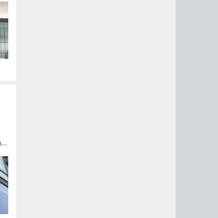
 с
.
й