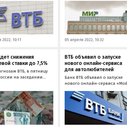
ат возможность
увеличившись по сравнению
ивать покупки или
прошлым годом сразу на 11%
водить перевод средств
Чаще всего россияне
их счетов без
расплачиваются этой картой
ьзования ВТБ Онлайн.
при покупке продуктов,
одежды и товаров для дома,
 2022, 10:11
05 апреля 2022, 10:32
сообщает пресс-служба…
ждет снижения
ВТБ объявил о запуске
вой ставки до 7,5%
нового онлайн-сервиса
для автолюбителей
гнозам ВТБ, в пятницу
России на заседании
Банк ВТБ объявил о запуске
а директоров снизит
нового онлайн-сервиса «Мо
ую ставку на 50 б.п., до
авто», позволяющего
 При дальнейшем
дистанционно решать все
нии темпов инфляции к
вопросы, связанные с
 года она может
приобретением и
ить 7%, что станет самым
обслуживанием автомобиля.
м показателем за весь
д.