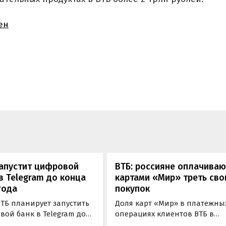
ен
запустит цифровой
ВТБ: россияне оплачиваю
в Telegram до конца
картами «Мир» треть сво
года
покупок
ТБ планирует запустить
Доля карт «Мир» в платежны
вой банк в Telegram до
операциях клиентов ВТБ в
2022 года. Клиенты
марте достигла 34%,