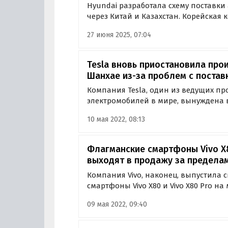
Hyundai разработала схему поставк
через Китай и Казахстан. Корейская
отгружать детали своей китайской «д
27 июня 2025, 07:04
направятся в Казахстан, а затем — в 
Tesla вновь приостановила про
Шанхае из-за проблем с постав
Компания Tesla, один из ведущих п
электромобилей в мире, вынуждена
работу на своем заводе в Шанхае. В
10 мая 2022, 08:13
поставками, сообщает информационн
ссылкой на собственные…
Флагманские смартфоны Vivo X8
выходят в продажу за предела
Компания Vivo, наконец, выпустила 
смартфоны Vivo X80 и Vivo X80 Pro н
рынком, где стартуют их продажи за 
09 мая 2022, 09:40
Малайзия.