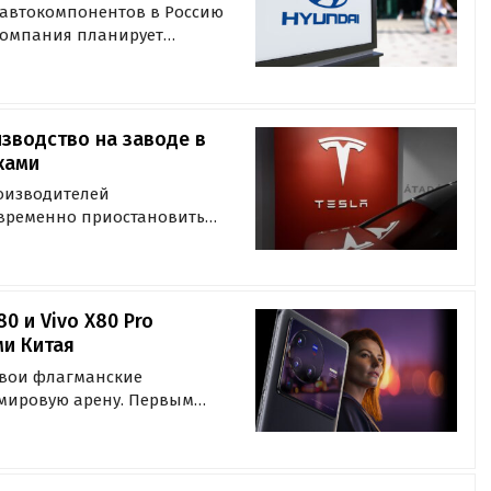
и автокомпонентов в Россию
 компания планирует
очке», откуда они
РФ.
изводство на заводе в
ками
роизводителей
 временно приостановить
иной тому — проблемы с
ое агентство Reuters со
0 и Vivo X80 Pro
ми Китая
свои флагманские
а мировую арену. Первым
пределами Китая, станет