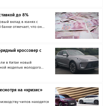
ти со ссылкой на экспертов
 ставкой до 8%
овый вклад в юанях с
 банке отмечает, что он
озитам в других
кладчикам
бридный кроссовер с
али в Китае новый
тной моделью молодого
 кроссовер M5, оснащенный
елым рядом «умных» решений
есмотря на «кризис»
роизводству чипов находятся