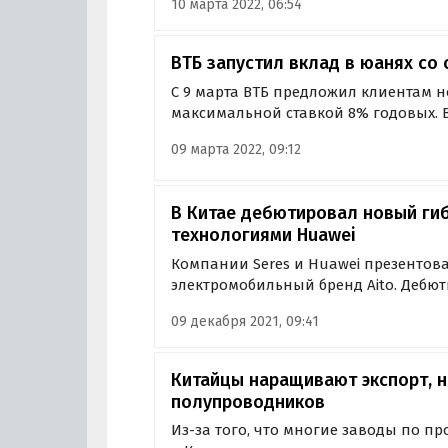
10 марта 2022, 06:54
страны. Об этом сообщают РИА Новос
«Банкавто».
ВТБ запустил вклад в юанях со
С 9 марта ВТБ предложил клиентам н
максимальной ставкой 8% годовых. В
станет выгодной альтернативой деп
09 марта 2022, 09:12
иностранных валютах и позволит в
диверсифицировать свой портфель.
В Китае дебютировал новый ги
технологиями Huawei
Компании Seres и Huawei презентов
электромобильный бренд Aito. Дебю
объединения стал среднеразмерный
09 декабря 2021, 09:41
гибридной силовой установкой и ц
от Huawei, которых нет во…
Китайцы наращивают экспорт, н
полупроводников
Из-за того, что многие заводы по п