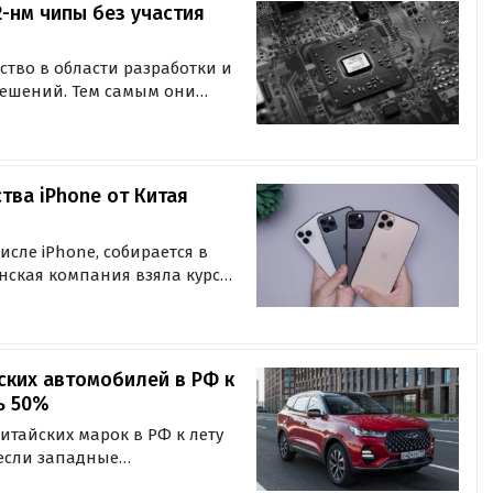
2-нм чипы без участия
тво в области разработки и
ешений. Тем самым они
ависимость в этой отрасли от
ние Nikkei Asia.
тва iPhone от Китая
исле iPhone, собирается в
нская компания взяла курс
ю производства, перенося
аны.
ских автомобилей в РФ к
ь 50%
тайских марок в РФ к лету
 если западные
тавки машин в автосалоны