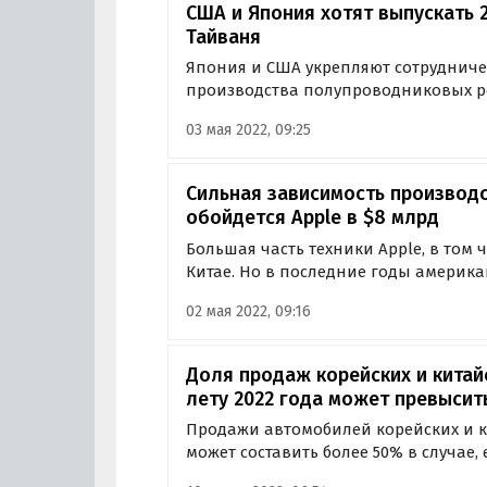
США и Япония хотят выпускать 
Тайваня
Япония и США укрепляют сотрудничес
производства полупроводниковых р
хотят сократить до минимума свою з
03 мая 2022, 09:25
тайваньских поставщиков, пишет изда
Сильная зависимость производс
обойдется Apple в $8 млрд
Большая часть техники Apple, в том ч
Китае. Но в последние годы америка
на территориальную диверсификаци
02 мая 2022, 09:16
сборку своей продукции в другие стр
Доля продаж корейских и китай
лету 2022 года может превысит
Продажи автомобилей корейских и ки
может составить более 50% в случае,
производители снова не начнут пос