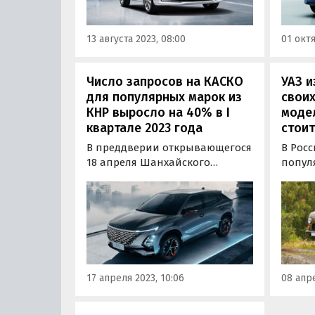
«бюджетники».
«Авто
свежи
13 августа 2023, 08:00
01 октя
досту
Число запросов на КАСКО
УАЗ и
для популярных марок из
свои
КНР выросло на 40% в I
модел
квартале 2023 года
стоит
В преддверии открывающегося
В Рос
18 апреля Шанхайского
попул
автосалона эксперты
«Бухан
«Росгосстраха»
инфор
проанализировали динамику
«Автон
спроса на страхование на
Ульян
самые популярные в России
повыс
марки машин из Китая.
моделе
тысяч 
17 апреля 2023, 10:06
08 апре