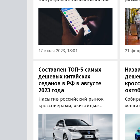
пользователей Telegram. По
ужест
словам эксперта центра
госуд
мониторинга внешних
льгот
цифровых угроз Solar AURA
автом
компании «Ростелеком-Солар»
участ
Александра Вураско, фишинг —
могут
это основной способ кражи
урове
17 июля 2023, 18:01
21 февр
данных…
сообща
пресс
Составлен ТОП-5 самых
Назва
дешевых китайских
деше
седанов в РФ в августе
кросс
2023 года
октяб
Насытив российский рынок
Собир
кроссоверами, «китайцы»
машин
начали чаще выводить на
логич
него седаны — в том числе те,
качест
которые могут заменить Kia Rio,
Изучи
Hyundai Solaris и другие
листы
полюбившиеся россиянам
Подне