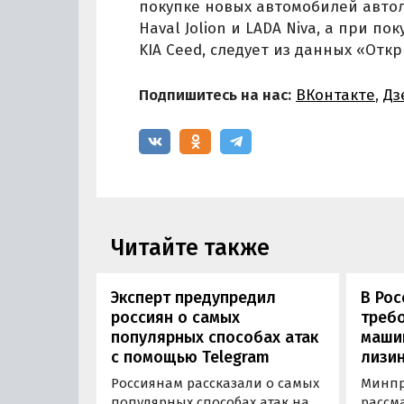
покупке новых автомобилей автол
Haval Jolion и LADA Niva, а при по
KIA Ceed, следует из данных «Отк
Подпишитесь на нас:
ВКонтакте
,
Дз
Читайте также
Эксперт предупредил
В Рос
россиян о самых
требо
популярных способах атак
маши
с помощью Telegram
лизин
Россиянам рассказали о самых
Минпр
популярных способах атак на
рассм