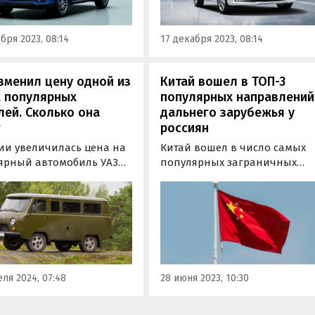
новости дня» составил
й рейтинг самых
бря 2023, 08:14
17 декабря 2023, 08:14
пных китайских…
зменил цену одной из
Китай вошел в ТОП-3
х популярных
популярных направлений
ей. Сколько она
дальнего зарубежья у
россиян
сии увеличилась цена на
Китай вошел в число самых
ярный автомобиль УАЗ
популярных заграничных
ка». Согласно
направлений у российских
мации издания
туристов. Об этом сообщает
овости дня», с апреля
ТАСС со ссылкой на результат
овский автозавод
исследования сервиса «Янде
ил стоимость одной из
Путешествия».
й СГР 2024 года на 15
рублей или 1,1%.
ля 2024, 07:48
28 июня 2023, 10:30