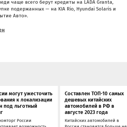
еди чаще всего берут кредиты на LADA Granta,
купке подержанных — на KIA Rio, Hyundai Solaris и
рытие Авто».
ен
сии могут ужесточить
Составлен ТОП-10 самых
вания к локализации
дешевых китайских
н под льготный
автомобилей в РФ в
г
августе 2023 года
омторг России
Китайских автомобилей в
атривает возможность
России становится больше не