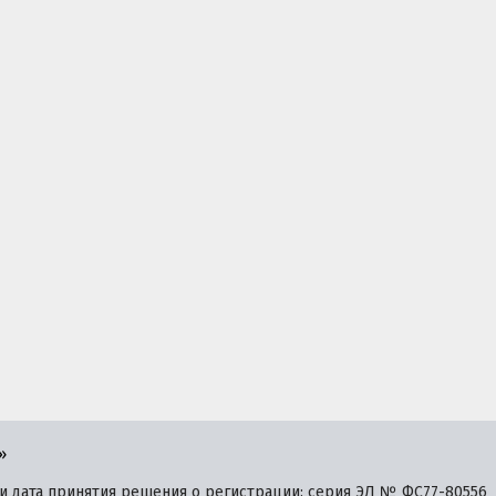
»
 дата принятия решения о регистрации: серия ЭЛ № ФС77-80556