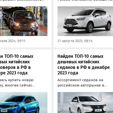
очения условий
только в автосалонах, но и н
арственной программы
дорогах. Цены при этом
ного лизинга
продолжают расти, поэтому
обилей. Для машин,
«Автоновости дня» решили
вующих в программе,
вновь изучить актуальные
 ввести минимальный
прайс-листы и составить
нь локализации,
свежий рейтинг самых
аля 2024, 09:11
27 августа 2023, 08:14
ет ТАСС со ссылкой на
доступных машин…
-службу…
н ТОП-10 самых
Найден ТОП-10 самых
вых китайских
дешевых китайских
оверов в РФ в
седанов в РФ в декабре
ре 2023 года
2023 года
аясь купить новую
Ассортимент седанов на
у, многие сейчас
российском авторынке в
но рассматривают в этом
последнее время растет чуть
ве китайский кроссовер.
не ежемесячно, и в том числе
в актуальные прайс-
за счет китайских моделей,
 автопроизводителей из
которые ждали в России уже
бесной, портал
давно.