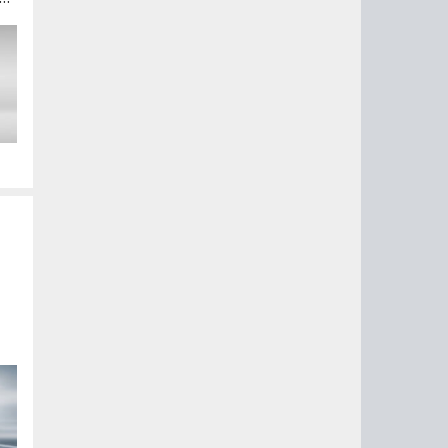
а
 ли