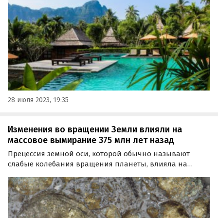
28 июля 2023, 19:35
Изменения во вращении Земли влияли на
массовое вымирание 375 млн лет назад
Прецессия земной оси, которой обычно называют
слабые колебания вращения планеты, влияла на
массовое вымирание организмов на Земле. К такому
выводу пришли геологи из Университета Алабамы,
статья которых опубликована в журнале Earth and
Planetary…