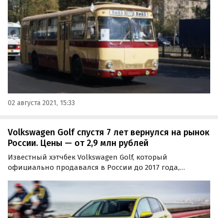
производства и старше приходится лишь 5% автопарка
страны…
02 августа 2021, 15:33
Volkswagen Golf спустя 7 лет вернулся на рынок
России. Цены — от 2,9 млн рублей
Известный хэтчбек Volkswagen Golf, который
официально продавался в России до 2017 года,
вернулся на российский рынок. Новые автомобили
восьмого поколения продаются на одном из
классифайдов как из наличия, так и под заказ, и стоят
там минимум 2 946…