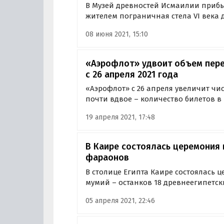
В Музей древностей Исмаилии приб
жителем пограничная стела VI века до
покрытой иероглифами плите выгр
08 июня 2021, 15:10
Априя, правившего в 589–567 годах д
Вазири, глава…
«Аэрофлот» удвоит объем перев
c 26 апреля 2021 года
«Аэрофлот» с 26 апреля увеличит чи
почти вдвое – количество билетов в
более вместительные. Такие меры бу
19 апреля 2021, 17:48
ограничения авиасообщения с Турци
на…
В Каире состоялась церемония 
фараонов
В столице Египта Каире состоялась 
мумий – останков 18 древнеегипетск
Необычному мероприятию дали наз
05 апреля 2021, 22:46
фараонов».