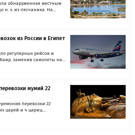
ыла обнаруженная местным
 н. э. из песчаника. На
авирован картуш фараона
о н.э., сообщил д-р Мустафа
озок из России в Египет
сло регулярных рейсов и
 Каир, заменив самолеты на
дут приняты на фоне
ей, сообщает РБК со ссылкой
перевозки мумий 22
церемония перевозки 22
их царей и 4 цариц.
вание «Золотой парад