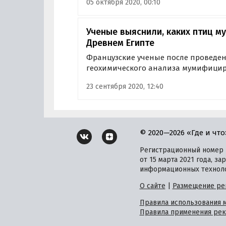
05 октября 2020, 00:10
где располагается пирамида фараон
Ученые выяснили, каких птиц 
Древнем Египте
Французские ученые после проведен
геохимического анализа мумифицир
египетских гробницах, опровергли 
23 сентября 2020, 12:40
том, что вместе с усопшими хорони
© 2020—2026 «Где и что
Регистрационный номер и
от 15 марта 2021 года, 
информационных техноло
О сайте
|
Размещение ре
Правила использования 
Правила применения рек