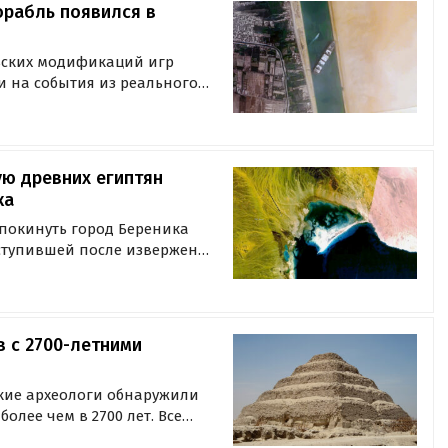
орабль появился в
ьских модификаций игр
и на события из реального
то кто-то уже добавил в
 корабль, напоминающий
ю древних египтян
ка
покинуть город Береника
наступившей после извержения
хеологи, ведущие с 1994 года
вшего города.
в с 2700-летними
ские археологи обнаружили
олее чем в 2700 лет. Все
-12 м в некрополе Саккара,