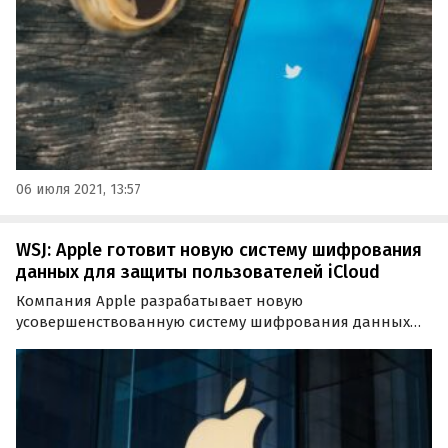
действиям и обратилось в…
06 июля 2021, 13:57
WSJ: Apple готовит новую систему шифрования
данных для защиты пользователей iCloud
Компания Apple разрабатывает новую
усовершенствованную систему шифрования данных
для своих устройств. Как выяснили журналисты The
Wall Street Journal, она получит название Advanced
Data Protection и будет ориентирована, в первую
очередь, на защиту…