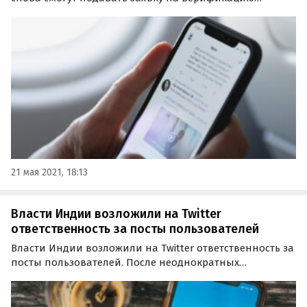
подлинности своего аккаунта. Опцией, которая
позволит получить желанную синюю галочку, после 4-
летней «заморозки» на первых порах получат
возможность…
21 мая 2021, 18:13
Власти Индии возложили на Twitter
ответственность за посты пользователей
Власти Индии возложили на Twitter ответственность за
посты пользователей. После неоднократных
предупреждений руководства соцсети о необходимости
придерживаться норм законодательства
правительство Индии перешло к решительным