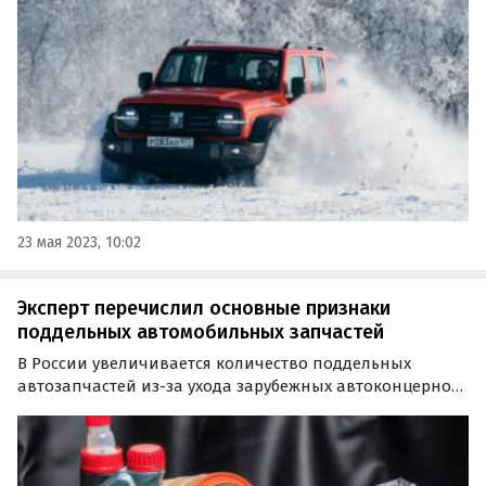
преимуществ назван необычный и привлекательный
внешний вид, включающий в себя узкий капот,
круглые…
23 мая 2023, 10:02
Эксперт перечислил основные признаки
поддельных автомобильных запчастей
В России увеличивается количество поддельных
автозапчастей из-за ухода зарубежных автоконцернов
и прекращения прямых поставок комплектующих в
страну. Об этом сообщил Илья Иванский, руководитель
сервисного направления автомобильного
маркетплейса…