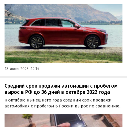
Если в марте «частники» предлагали его минимум за
5,2 млн рублей, то теперь за машины, которые еще «в
пути», крупный московский дилер просит по 9,2…
13 июня 2023, 12:14
Средний срок продажи автомашин с пробегом
вырос в РФ до 36 дней в октябре 2022 года
К октябрю нынешнего года средний срок продажи
автомобиля с пробегом в России вырос по сравнению с
прошлым годом до 36 дней. Это на 6% или два дня
дольше, чем год назад, пишут «Автоновости дня» со
ссылкой на результаты исследования портала Drom.ru.