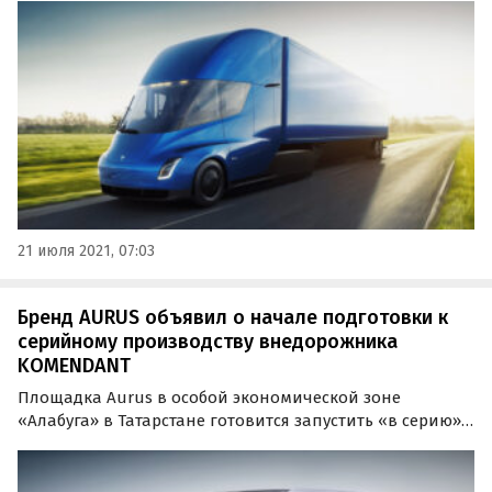
планирует выпускать до пяти электромобилей в
неделю.
21 июля 2021, 07:03
Бренд AURUS объявил о начале подготовки к
серийному производству внедорожника
KOMENDANT
Площадка Aurus в особой экономической зоне
«Алабуга» в Татарстане готовится запустить «в серию»
вторую модель бренда – внедорожник Komendant. Дата
и место презентации автомобиля станут известны в
ближайшее время.