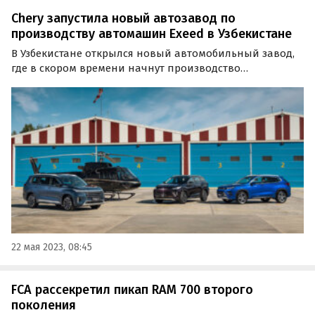
Chery запустила новый автозавод по
производству автомашин Exeed в Узбекистане
В Узбекистане открылся новый автомобильный завод,
где в скором времени начнут производство
премиальных китайских автомобилей Exeed. На первом
этапе будут выпускаться кроссоверы Exeed LX, TXL и VX,
сообщает портал «Китайские автомобили».
22 мая 2023, 08:45
FCA рассекретил пикап RAM 700 второго
поколения