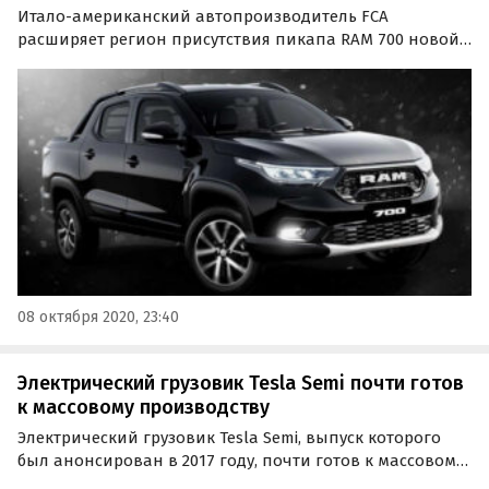
Итало-американский автопроизводитель FCA
расширяет регион присутствия пикапа RAM 700 новой
генерации. Весной эти бюджетные грузовички
появились в Бразилии, Аргентине и Уругвае, а вскоре
география продаж расширится на другие страны
Союза…
08 октября 2020, 23:40
Электрический грузовик Tesla Semi почти готов
к массовому производству
Электрический грузовик Tesla Semi, выпуск которого
был анонсирован в 2017 году, почти готов к массовому
производству. На начальном этапе компания Tesla