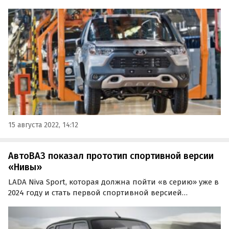
15 августа, начался выпуск «упрощенных» машин 2022
модельного года. Об этом портал «Где и Что» узнал из
сообщения пресс-службы компании.
15 августа 2022, 14:12
АвтоВАЗ показал прототип спортивной версии
«Нивы»
LADA Niva Sport, которая должна пойти «в серию» уже в
2024 году и стать первой спортивной версией
классической трехдверной «Нивы», сегодня лично
протестировал президент «АвтоВАЗа» Максим Соколов.