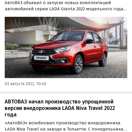
АвтоВАЗ объявил о запуске новых комплектаций
автомобилей серии LADA Granta 2022 модельного года.
В среду, 3 августа, компания добавила в линейке
версию #CLUB для седана и лифтбека Granta, а также
исполнение Quest для универсала Granta Cross.
03 августа 2022, 10:40
АВТОВАЗ начал производство упрощенной
версии внедорожника LADA Niva Travel 2022
года
«АвтоВАЗ» возобновил производство внедорожника
LADA Niva Travel на заводе в Тольятти. С понедельника,