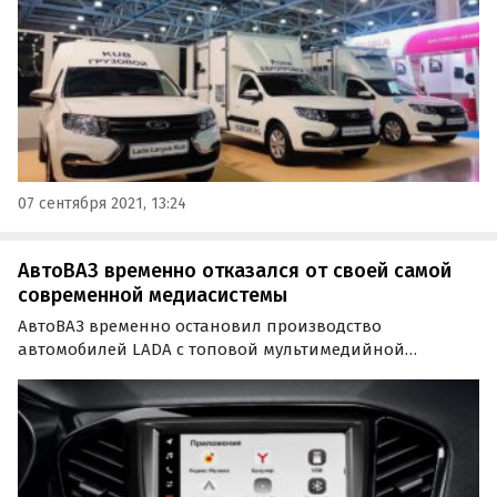
07 сентября 2021, 13:24
АвтоВАЗ временно отказался от своей самой
современной медиасистемы
АвтоВАЗ временно остановил производство
автомобилей LADA с топовой мультимедийной
системой EnjoY Pro. Эти машины не вернутся на
конвейер, по крайней мере, до конца 2021 года, пишет
инсайдерское сообщество «Нетипичный АвтоВАЗ» со
ссылкой на…