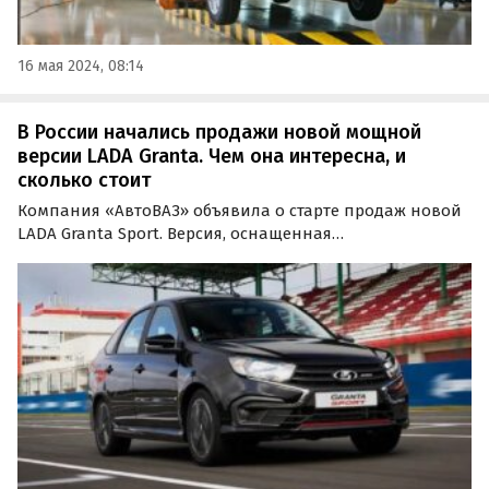
16 мая 2024, 08:14
В России начались продажи новой мощной
версии LADA Granta. Чем она интересна, и
сколько стоит
Компания «АвтоВАЗ» объявила о старте продаж новой
LADA Granta Sport. Версия, оснащенная
форсированным до 118 сил двигателем и
перенастроенным под активную езду шасси, доступна
в двух вариантах кузова — седан и лифтбек.