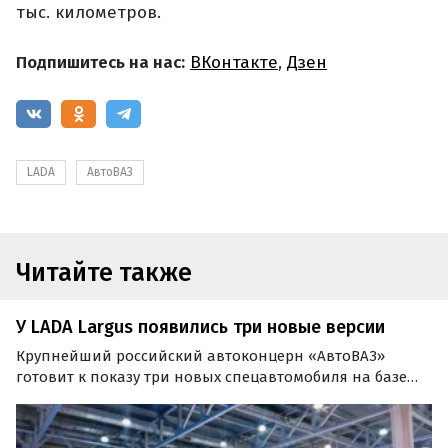
тыс. километров.
Подпишитесь на нас:
ВКонтакте
,
Дзен
LADA
АвтоВАЗ
Читайте также
У LADA Largus появились три новые версии
Крупнейший российский автоконцерн «АвтоВАЗ»
готовит к показу три новых спецавтомобиля на базе
LADA Largus: грузовой фургон Kub, «изотермический
фургон» и авторефрижератор Prima.