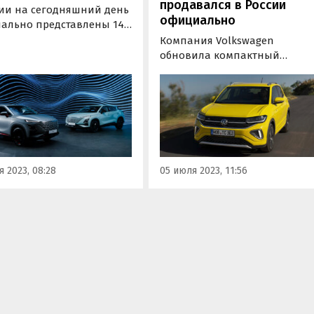
продавался в России
сии на сегодняшний день
официально
ально представлены 14
ких автобрендов. Об
Компания Volkswagen
сообщают РИА «Новости»
обновила компактный
ылкой на ассоциацию
кроссовер T-Cross.
ийские автомобильные
Предпродажи новинки
ы».
планируется начать в
четвертом квартале 2023 года
у дилеров такие машины
появится в первом квартале
2024 года.
 2023, 08:28
05 июля 2023, 11:56