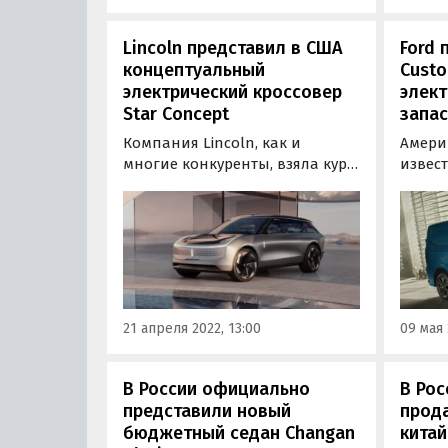
Lincoln представил в США
Ford 
концептуальный
Cust
электрический кроссовер
элект
Star Concept
запас
Компания Lincoln, как и
Амери
многие конкуренты, взяла курс
извес
на электрификацию своего
к пол
модельного ряда. Открывая
модел
новую главу своей истории,
больш
американский бренд
напра
представил концепт-кар с
совер
лаконичным названием Star.
Transi
получ
21 апреля 2022, 13:00
09 мая 
Transi
В России официально
В Ро
представили новый
прод
бюджетный седан Changan
китай