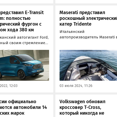
представил E-Transit
Maserati представил
om: полностью
роскошный электрически
рический фургон с
катер Tridente
ом хода 380 км
Итальянский
автопроизводитель Maserati 
канский автогигант Ford,
партнерстве с Vita Power
тный своим стремлением
создала Tridente — роскошн
ной электрификации
электрический катер с нуле
ьного ряда, сделал
уровнем выбросов и
ой шаг вперед в этом
поддержкой быстрой зарядки
влении, представив
шенно новую версию
t на электричестве,
ившую название E-
2022, 12:03
03 июля 2024, 11:26
t Custom.
ссии официально
Volkswagen обновил
аются автомобили 14
кроссовер T-Cross,
ских марок
который никогда не