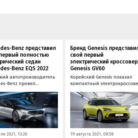
des-Benz представил
Бренд Genesis представи
 первый полностью
свой первый
рический седан
электрический кроссовер
des-Benz EQS 2022
Genesis GV60
кий автопроизводитель
Корейский Genesis показал
des-Benz провел
компактный электрокроссов
нтацию своего первого
GV60. Новинка, ставшая
стью электрического
первым серийным
 Mercedes-Benz EQS 2022
электромобилем бренда, взя
ьного года с дальностью
в основу общую модульную
 770 км на одном заряде
платформу E-GMP от Hyundai
й.
Kia и, таким образом, оказала
премиальным собратом уже
ля 2021, 13:26
19 августа 2021, 08:58
представленных…