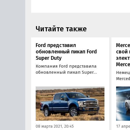
Читайте также
Ford представил
Merce
обновленный пикап Ford
свой
Super Duty
элект
Merce
Компания Ford представила
обновленный пикап Super
Немец
Duty. Второй за два года
Merce
рестайлинг добавил
презе
американскому грузовичку
полно
дополнительный стайлинг
седана
пакет, новые варианты
модел
отделки салона и передовой
хода в
мультимедийный комплекс
батаре
четвертого поколения.
08 марта 2021, 20:45
17 апре