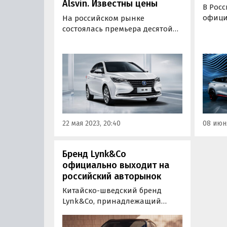
Alsvin. Известны цены
В Рос
офици
На российском рынке
китайс
состоялась премьера десятой
этом 
по счету модели Changan. Речь
со сс
идет о бюджетном седане
«Росс
Changan Alsvin, цены на
дилер
который стартуют с отметки 1
649 900 рублей, сообщают
«Автоновости дня».
22 мая 2023, 20:40
08 июня
Бренд Lynk&Co
официально выходит на
российский авторынок
Китайско-шведский бренд
Lynk&Co, принадлежащий
Volvo Cars и Geely Auto,
официально выходит на