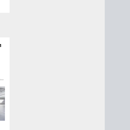
л
ер
ла
-
сь