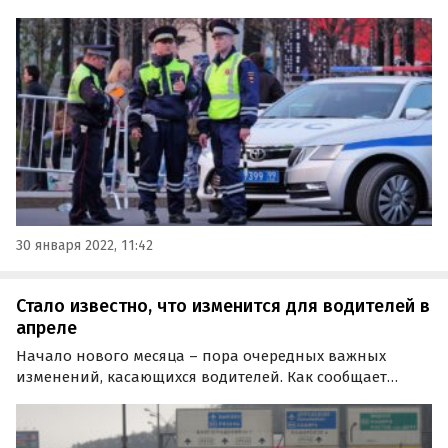
диагностической карты. Он составит 2000 рублей, а
выписывать его смогут как дорожные камеры, так и
сотрудники ГИБДД.
30 января 2022, 11:42
Стало известно, что изменится для водителей в
апреле
Начало нового месяца – пора очередных важных
изменений, касающихся водителей. Как сообщает
Autonews.ru, с апреля японские бренды не смогут
ввозить в Россию дорогие машины, а страховка хоть и
«привяжется» к новым ценам на запчасти, но тоже