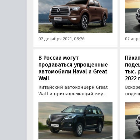
тысяч рублей или 1,9-2%. Об
пикапа
этом портал «Где и Что» узнал
Разме
в ходе мониторинга прайс-
от 1 д
листов Great Wall.
54%.
02 декабря 2021, 08:26
07 апре
В России могут
Пикап
продаваться упрощенные
подеш
автомобили Haval и Great
тыс. 
Wall
2022 
Китайский автоконцерн Great
Вскоре
Wall и принадлежащий ему
подеш
Haval предупредили о том, что
сентяб
могут «урезать» оснащение
доступ
своих машин на российском
модель
рынке. В частности, на
пикап 
некоторых из них может
единс
отсутствовать так называемая
Comfor
«тревожная кнопка» —
рублей