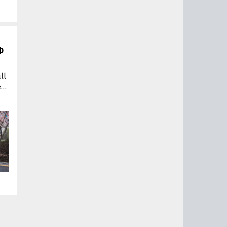
Ф
ll
r
.