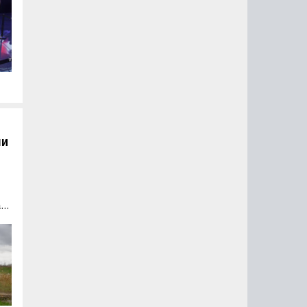
ли
а
 и
 а