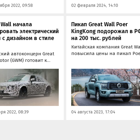
ября 2022, 09:58
02 февраля 2024, 14:10
пишет…
 Wall начала
Пикап Great Wall Poer
ровать электрический
KingKong подорожал в Р
 с дизайном в стиле
на 200 тыс. рублей
Китайская компания Great Wa
повысила цены на пикап Poe
ский автоконцерн Great
KingKong в России на 200 тыс.
otor (GWM) готовит к
рублей или 6,7-7,2%. Такую
у необычную новинку
прибавку он получил в обеих
аркой Wey —
комплектациях — в базовой
еразмерный седан с
Comfort и топовой Elite,
ом в ретро-стиле.
сообщают «Автоновости дня»
тип перспективной
и уже вышел на тесты в
 и недавно впервые
ря 2022, 08:39
04 августа 2023, 17:04
 в объективы
пионов.