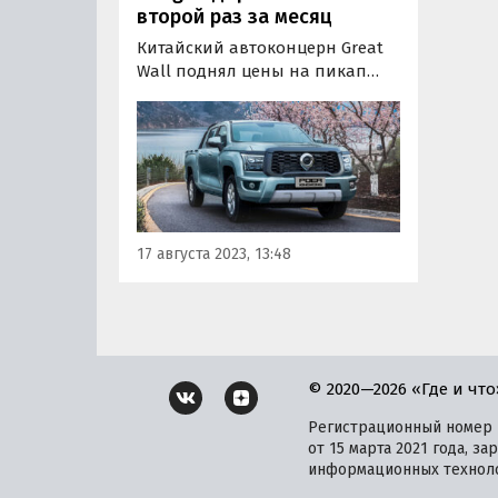
второй раз за месяц
Китайский автоконцерн Great
Wall поднял цены на пикап
Poer KingKong в России во
второй раз за месяц. Обе его
комплектации подорожали на
200 тыс. рублей или 6,3-6,7%,
сообщает портал «Автоновости
дня» Интересно, что размер
прибавки сейчас оказался…
17 августа 2023, 13:48
© 2020—2026 «Где и что
Регистрационный номер и
от 15 марта 2021 года, 
информационных техноло