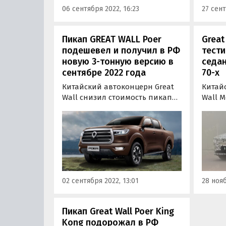
06 сентября 2022, 16:23
27 сент
устройство вызова…
Пикап GREAT WALL Poer
Great
подешевел и получил в РФ
тести
новую 3-тонную версию в
седан
сентябре 2022 года
70-х
Китайский автоконцерн Great
Китай
Wall снизил стоимость пикапа
Wall M
GWM Poer в России на 400 тыс.
дебют
рублей и добавил ему новую
под м
трехтонную версию. Об этом
средн
узнали «Автоновости дня» в
дизайн
ходе регулярного мониторинга
Прото
прайс-листов компании в
модел
сентябре 2022 года.
Китае
02 сентября 2022, 13:01
28 нояб
попал
фотош
Пикап Great Wall Poer King
Kong подорожал в РФ