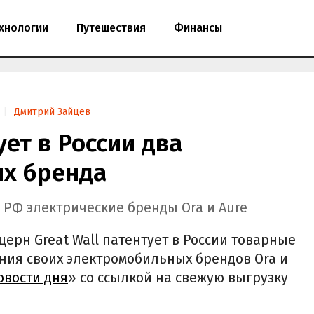
хнологии
Путешествия
Финансы
Дмитрий Зайцев
ует в России два
х бренда
в РФ электрические бренды Ora и Aure
ерн Great Wall патентует в России товарные
ния своих электромобильных брендов Ora и
овости дня
» со ссылкой на свежую выгрузку