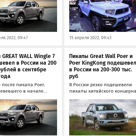
 – Poer и Wingle 7.
внедорожника Tank 700,
р подорожания составил
дебютировавшего на
о 1,4 млн рублей или 50-
прошлогоднем автосалоне в
Шанхае.
ля 2022, 09:47
15 апреля 2022, 09:43
 GREAT WALL Wingle 7
Пикапы Great Wall Poer и
евел в России на 200
Poer KingKong подешеве
рублей в сентябре
в России на 200-300 тыс.
года
руб
 после пикапа Poer,
В России резко подешевели
евевшего в начале
пикапы китайского концерн
ря на 400 тыc. рублей,
Great Wall: и «младший» Poer,
нее стала и вторая
флагманский Poer KingKong.
 Great Wall в России –
Благодаря появившейся в
Wingle 7. Стоимость его
феврале 2024 года «прямой
твенной комплектации
выгоды» первый стал
t снизилась на 200 тыс.
доступнее на 200 тыс. рублей,
 и теперь составляет 2…
второй – на 300 тыс. рублей,