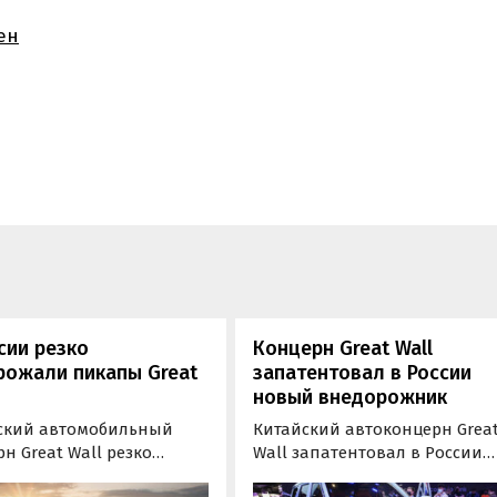
ен
сии резко
Концерн Great Wall
рожали пикапы Great
запатентовал в России
новый внедорожник
ский автомобильный
Китайский автоконцерн Grea
н Great Wall резко
Wall запатентовал в России
л цены на два своих
дизайн еще одного концепта