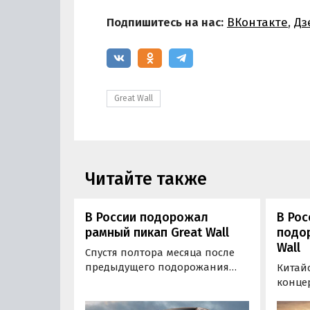
Подпишитесь на нас:
ВКонтакте
,
Дз
Great Wall
Читайте также
В России подорожал
В Рос
рамный пикап Great Wall
подо
Wall
Спустя полтора месяца после
предыдущего подорожания
Китай
китайский пикап Great Wall
концер
Poer снова вырос в цене на 50
подня