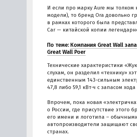
И если про марку Aure мы толком
модели), то бренд Ora довольно г
в рамках которого была представ
Car — китайской копии легендарно
По теме:
Компания Great Wall зап
Great Wall Poer
Технические характеристики «Жука
слухам, он разделил «технику» хэ
единственным 143-сильным элект
47,8 либо 59,1 кВт·ч с запасом хода
Впрочем, пока новая «электричка»
о России, где присутствие этого
его имени и логотипа – обычным
автопроизводители защищают сво
странах.