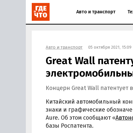
Авто и транспорт
Те
Авто и транспорт
05 октября 2021, 15:09
Great Wall патент
электромобильны
Концерн Great Wall патентует 
Китайский автомобильный конц
знаки и графические обозначе
Aure. Об этом сообщают «
Автон
базы Роспатента.