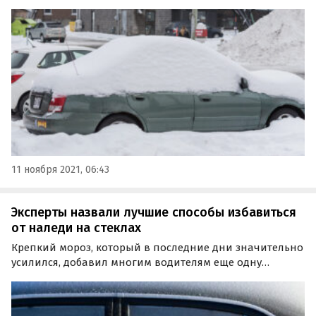
прогреве двигателя и оптимальном алгоритме этой
процедуры становятся все актуальнее.
11 ноября 2021, 06:43
Эксперты назвали лучшие способы избавиться
от наледи на стеклах
Крепкий мороз, который в последние дни значительно
усилился, добавил многим водителям еще одну
проблему – обледеневшие после долгой стоянки
стекла. О способах эффективно избавиться от наледи
не в ущерб кошельку рассказала «Российская газета».