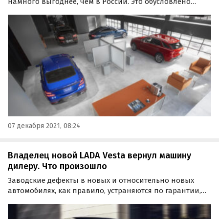
намного выгоднее, чем в России. Это обусловлено
отсутствием наценок и навязывания дополнительного
оборудования, которое российские дилеры предлагают
в качестве обязательного условия покупки в 39%…
07 декабря 2021, 08:24
Владелец новой LADA Vesta вернул машину
дилеру. Что произошло
Заводские дефекты в новых и относительно новых
автомобилях, как правило, устраняются по гарантии,
но иногда их настолько много, либо они настолько
критичны, что машину приходится сдавать обратно