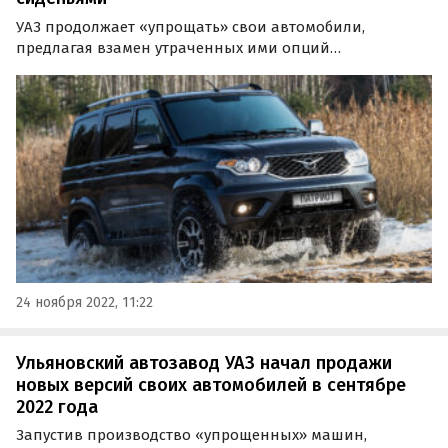
УАЗ продолжает «упрощать» свои автомобили,
предлагая взамен утраченных ими опций
дополнительные скидки. Сначала они полагались за
отсутствие ABS, EBD и подушек безопасности, а теперь
выгода полагается и за сиденья, комбинированная
обивка на которых…
24 ноября 2022, 11:22
Ульяновский автозавод УАЗ начал продажи
новых версий своих автомобилей в сентябре
2022 года
Запустив производство «упрощенных» машин,