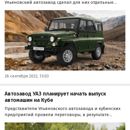
Ульяновский автозавод сделал для них отдельные
комплектации. Новые версии, сделавшие УАЗы на 15
000-25 000 рублей дешевле, получили модели
«Патриот», «Пикап», «Хантер» и коммерческие
грузовики «Профи»…
26 сентября 2022, 13:03
Автозавод УАЗ планирует начать выпуск
автомашин на Кубе
Представители Ульяновского автозавода и кубинских
предприятий провели переговоры, в результате
которых было принято решение о запуске
«отверточной» (SKD) сборки автомашин УАЗ на Кубе.