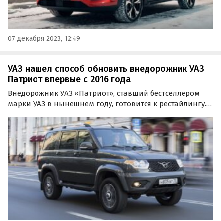
07 декабря 2023, 12:49
УАЗ нашел способ обновить внедорожник УАЗ
Патриот впервые с 2016 года
Внедорожник УАЗ «Патриот», ставший бестселлером
марки УАЗ в нынешнем году, готовится к рестайлингу. О
том, что работа над его обновлением уже «кипит»,
рассказали представители завода, отвечая на
комментарий под постом о «Патриоте» в
официальной…