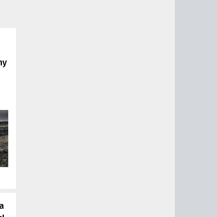
е
ny
 в
ны
а
ы