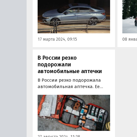
покуп
«Автотор», теперь продается в
отече
России только в импортных
маши
версиях, привезенных из-за
рубежа.
17 марта 2024, 09:15
08 янва
В России резко
подорожали
автомобильные аптечки
В России резко подорожала
автомобильная аптечка. Ее
стоимость за год выросла
почти на треть, о чем сообщает
РБК со ссылкой на результаты
свежего исследования
крупнейшего оператора
фискальных данных в стране,
«Платформы ОФД».
27 августа 2024, 11:28