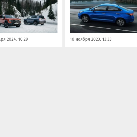
ателям предлагают лишь
сентября заметно выросла:
ственные и китайские
если тогда они стоили
ны.
минимум 2 010 000 рублей, то
теперь самый дешевый
экземпляр из имеющихся
оценен в 2 100 000…
ря 2024, 10:29
16 ноября 2023, 13:33