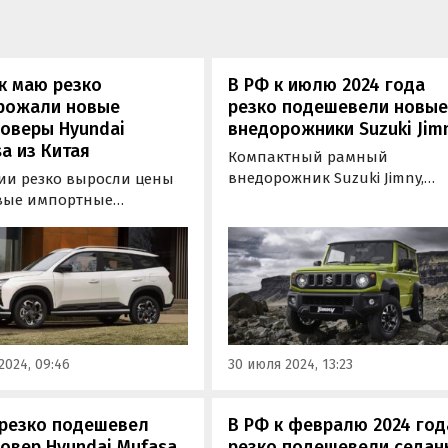
к маю резко
В РФ к июлю 2024 года
рожали новые
резко подешевели новы
оверы Hyundai
внедорожники Suzuki Jim
a из Китая
Компактный рамный
внедорожник Suzuki Jimny,
сии резко выросли цены
который теперь поставляется
вые импортные
Россию по альтернативным
веры Hyundai Mufasa,
схемам, стал намного
ые в качестве замены
доступнее. Если в апреле це
» и «Туссана» возят к
на него на одном из сайтов
китайского рынка.
объявлений начинались от 4
190 000 рублей, то сейчас, к
концу июля, они…
2024, 09:46
30 июля 2024, 13:23
 резко подешевел
В РФ к февралю 2024 год
овер Hyundai Mufasa
резко подешевели седан