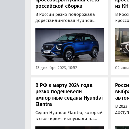
российской сборки
из КН
В России резко подорожала
В Рос
дорестайлинговая Hyundai
кроссо
Creta – та самая, которую до
котор
весны 2022 года серийно
произ
выпускали на российском
китайс
заводе Hyundai в Санкт-
октябр
Петербурге.
прода
770 00
январ
13 декабря 2023, 10:52
02 янва
ценник
В РФ к марту 2024 года
Росси
резко подешевели
выбр
импортные седаны Hyundai
автом
Elantra
В 2023
досту
Седан Hyundai Elantra, который
автом
в свое время выпускали на
измени
калининградском заводе