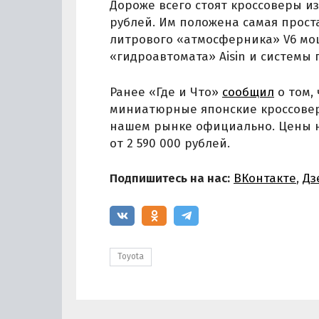
Дороже всего стоят кроссоверы из 
рублей. Им положена самая проста
литрового «атмосферника» V6 мощ
«гидроавтомата» Aisin и системы 
Ранее «Где и Что»
сообщил
о том,
миниатюрные японские кроссоверы
нашем рынке официально. Цены на
от 2 590 000 рублей.
Подпишитесь на нас:
ВКонтакте
,
Дз
Toyota