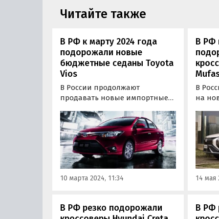
Читайте также
В РФ к марту 2024 года
В РФ 
подорожали новые
подо
бюджетные седаны Toyota
кросс
Vios
Mufas
В России продолжают
В Рос
продавать новые импортные
на но
седаны Toyota Vios, которые
кроссо
можно рассматривать как
котор
альтернативу LADA Vesta и
«Креты
Hyundai Solaris. Цены на них с
нам с 
февраля подросли: если тогда
они начинались от 1 799 000
рублей, то сейчас
10 марта 2024, 11:34
14 мая 
минимальный ценник…
В РФ резко подорожали
В РФ
кроссоверы Hyundai Creta
кросс