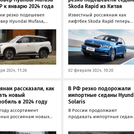
Р к январю 2024 года
Skoda Rapid из Китая
сии резко подешевел
Известный россиянам как
вер Hyundai Mufasa,
лифтбек Skoda Rapid теперь
ый создан и
поставляют в Россию в
водится только для
четырехдверном кузове.
кого рынка. Если в
Свежая партия машин
е 2022 года его
китайской сборки накануне
вали у нас минимум за 3
появилась у крупного дилер
0 рублей, то теперь, в
из Москвы, который теперь
е 2024-го, минимальный
продает их по 2 450 000
ря 2024, 11:26
02 февраля 2024, 10:20
 снизился до 3 100…
рублей — на 200 тысяч рубле
янам рассказали, как
В РФ резко подорожали
ать новый
импортные седаны Hyund
обиль в 2024 году
Solaris
 году ассортимент
В России продолжают
пных россиянам новых
продавать импортные седан
обилей кардинально
Hyundai Solaris под названи
лся, и сейчас, по сути,
Accent. Правда, их стоимость 