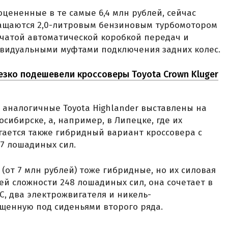
цененные в те самые 6,4 млн рублей, сейчас
нащаются 2,0-литровым бензиновым турбомотором
енчатой автоматической коробкой передач и
ивидуальными муфтами подключения задних колес.
резко подешевели кроссоверы Toyota Crown Kluger
й, аналогичные Toyota Highlander выставлены на
осибирске, а, например, в Липецке, где их
агается также гибридный вариант кроссовера с
7 лошадиных сил.
(от 7 млн рублей) тоже гибридные, но их силовая
ей сложности 248 лошадиных сил, она сочетает в
С, два электрожвигателя и никель-
щенную под сиденьями второго ряда.