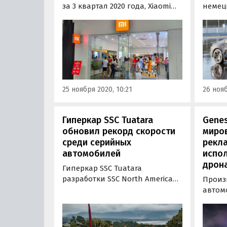
за 3 квартал 2020 года, Xiaomi
немец
выросла на 34,5% до 10,95 млрд
Porsc
долларов, при этом прибыль
рекор
составила 621 млн долларов.
продо
Что касается структуры
среди
доходов, более 6 миллиардов
Автом
долларов приходится на
дрифт
экспорт, то есть на рынки за…
Хокке
25 ноября 2020, 10:21
26 нояб
на пр
Гиперкар SSC Tuatara
Genes
обновил рекорд скорости
миров
среди серийных
рекла
автомобилей
испол
дрон
Гиперкар SSC Tuatara
разработки SSC North America
Произ
стал обладателем нового
автом
рекорда скорости среди
шоу с
автомобилей, запущенных в
дрона
серию. Купе под управлением
марта 