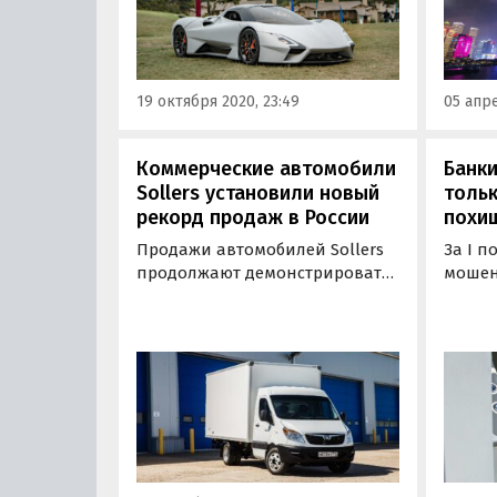
пилота Оливера Уэбба смогло
посвя
разогнаться до 532,93 км/ч.
компа
книгу 
«наиб
19 октября 2020, 23:49
05 апре
однов
Коммерческие автомобили
Банки
Sollers установили новый
тольк
рекорд продаж в России
похищ
Продажи автомобилей Sollers
За I п
продолжают демонстрировать
мошен
уверенный рост — в ноябре
связа
2023 года в России было
со сче
реализовано 1402 автомобиля
порядк
бренда. Об этом в пятницу
преды
сообщили в пресс-службе
показа
автопроизводителя.
рублей