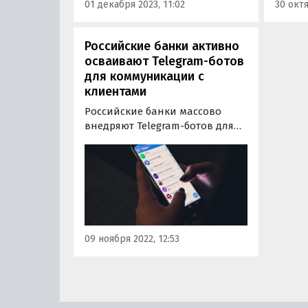
01 декабря 2023, 11:02
30 октя
Российские банки активно
осваивают Telegram-ботов
для коммуникации с
клиентами
Российские банки массово
внедряют Telegram-ботов для
коммуникации со своими
клиентами. Об этом
свидетельствует новое
исследование компании-
разработчика ПО Naumen, на
которое ссылаются
«Ведомости».
09 ноября 2022, 12:53