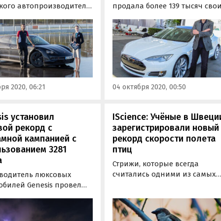
кого автопроизводителя
продала более 139 тысяч сво
he установила новый
электромобилей по итогам
д Гиннеса по самому
третьего квартала 2020 года.
лжительному дрифту
Это новый рекорд квартальн
 электромобилей.
продаж для Tesla, а также
обиль непрерывно
заметное превышение
овал на трассе
прогнозных показателей,
нхаймринге в Германии
которые ранее озвучивали
ря 2020, 06:21
04 октября 2020, 00:50
отяжении 55 минут и в…
аналитики.
is установил
IScience: Учёные в Швеци
ой рекорд с
зарегистрировали новый
мной кампанией с
рекорд скорости полета
ьзованием 3281
птиц
а
Стрижи, которые всегда
считались одними из самых
водитель люксовых
быстрых птиц на Земле, могу
обилей Genesis провел
за день пролетать свыше 800
 использованием 3281
километров – это на 300
 в небе над Шанхаем 29
километров больше, чем
этого года. Событие было