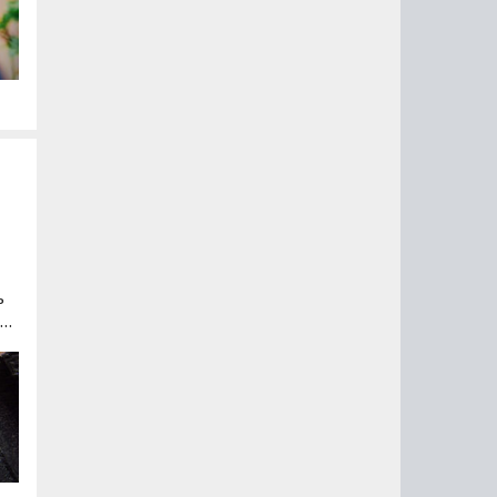
ь
каз
я