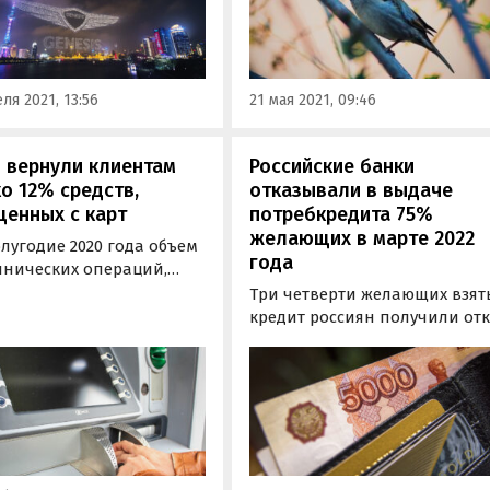
считалось ранее.
щено открытию
нии в Китае и внесено в
рекордов Гиннесса за
ольшее количество
ля 2021, 13:56
21 мая 2021, 09:46
ременно…
 вернули клиентам
Российские банки
о 12% средств,
отказывали в выдаче
енных с карт
потребкредита 75%
желающих в марте 2022
олугодие 2020 года объем
года
нических операций,
нных с хищением средств
Три четверти желающих взят
тов граждан, составил
кредит россиян получили от
а 4 млрд рублей. За весь
от банков в марте 2022 года.
дущий год этот
Тем самым уровень одобрени
тель равнялся 5,7 млрд
кредитных заявок рухнул до
.
минимумов восьмилетней
давности, пишет РБК со
ссылкой на статистику бюро
кредитных историй