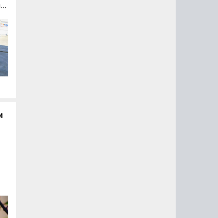
их
ых
и
т