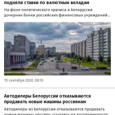
подняли ставки по валютным вкладам
На фоне политического кризиса в Белоруссии
дочерние банки российских финансовых учреждений
резко увеличили ставки по вкладам в валюте. Однако
аналитики не советуют россиянам спешить с
размещением своих сбережений в РБ.
15 сентября 2020, 08:10
Автодилеры Белоруссии отказываются
продавать новые машины россиянам
Автодилеры из Белоруссии отказываются продавать
новые машины россиян, ссылаясь на договоренности с