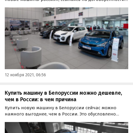
российскими коллегами. По мнению экспертов, это
происходит на фоне дефицита автомобилей в России,
связанных с этим наценок на них и в то же время…
12 ноября 2021, 06:56
Купить машину в Белоруссии можно дешевле,
чем в России: в чем причина
Купить новую машину в Белоруссии сейчас можно
намного выгоднее, чем в России. Это обусловлено
отсутствием наценок и навязывания дополнительного
оборудования, которое российские дилеры предлагают
в качестве обязательного условия покупки в 39%…