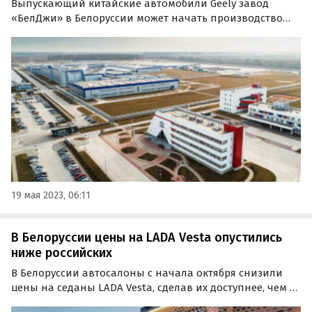
Выпускающий китайские автомобили Geely завод
«БелДжи» в Белоруссии может начать производство
своих собственных автомобилей из российских
комплектующих. Об этом сообщат информационное
агентство «Sputnik Беларусь».
19 мая 2023, 06:11
В Белоруссии цены на LADA Vesta опустились
ниже российских
В Белоруссии автосалоны с начала октября снизили
цены на седаны LADA Vesta, сделав их доступнее, чем в
России. Такую информацию приводит издание Quto со