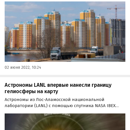
стандартные, так и государственные программы со
сниженными ставками, сообщает пресс-служба банка.
02 июня 2022, 10:24
Астрономы LANL впервые нанесли границу
гелиосферы на карту
Астрономы из Лос-Аламосской национальной
лаборатории (LANL) с помощью спутника NASA IBEX
(Interstellar Boundary Explorer) смогли определить, как
выглядят гелиосфера Солнца и ее границы.