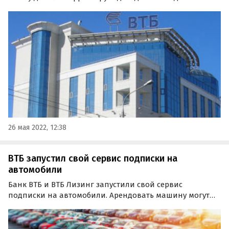
Уровень ставок по вкладам на рынке достигнет 9-10% в
июне 2022 года. Об этом заявил начальник управления
«Сбережения» ВТБ Максим Степочкин.
26 мая 2022, 12:38
ВТБ запустил свой сервис подписки на
автомобили
Банк ВТБ и ВТБ Лизинг запустили свой сервис
подписки на автомобили. Арендовать машину могут
только водители-физлица в возрасте от 21 года с
любым стажем вождения.