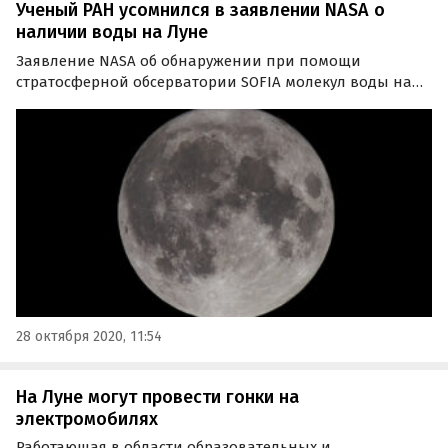
Ученый РАН усомнился в заявлении NASA о
наличии воды на Луне
Заявление NASA об обнаружении при помощи
стратосферной обсерватории SOFIA молекул воды на
Луне является всего лишь саморекламой. С таким
мнением выступил директор Института космических
исследований РАН Анатолий Петрукович в интервью
агентству РИА…
28 октября 2020, 11:54
На Луне могут провести гонки на
электромобилях
Работающая в области образовательных и