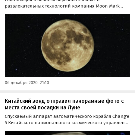
развлекательных технологий компания Moon Mark
объявила, что в 2021 году она организует первую в
истории гонку, трасса которой пройдет на Луне.
06 декабря 2020, 21:10
Китайский зонд отправил панорамные фото с
места своей посадки на Луне
Спускаемый аппарат автоматического корабля Chang'e
5 Китайского национального космического управления
послал на Землю первую серию панорамных