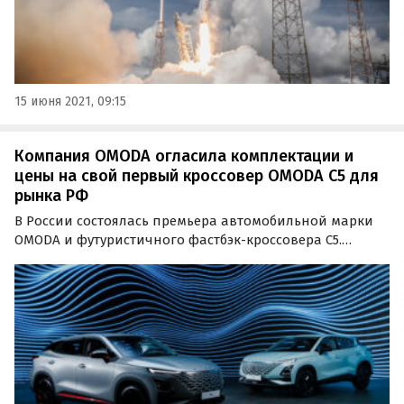
15 июня 2021, 09:15
Компания OMODA огласила комплектации и
цены на свой первый кроссовер OMODA C5 для
рынка РФ
В России состоялась премьера автомобильной марки
OMODA и футуристичного фастбэк-кроссовера C5.
Презентация прошла в онлайн-формате при участии
автомобильного эксперта и телеведущего Евгения
Покровского и олимпийской чемпионки по фигурному
катанию…