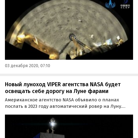
фотоснимков, сделанных камерами посадочного блока
в месте прилунения аппарата на поверхности Луны.
03 декабря 2020, 07:10
Новый луноход VIPER агентства NASA будет
освещать себе дорогу на Луне фарами
Американское агентство NASA объявило о планах
послать в 2023 году автоматический ровер на Луну.
Миссия нового лунохода VIPER, которая будет стоить
бюджету США 433,5 млн долларов, должна разведать
места потенциальной посадки в 2024 году
пилотируемой…