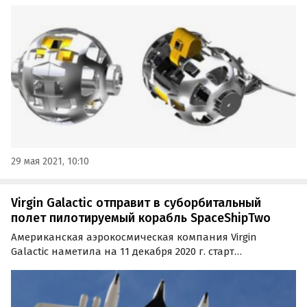
мяч в 2022 году. Доставка мини-вездехода на
естественный спутник Земли для Японского агентства
аэрокосмических исследований (JAXA) запланирована
с…
29 мая 2021, 10:10
Virgin Galactic отправит в суборбитальный
полет пилотируемый корабль SpaceShipTwo
Американская аэрокосмическая компания Virgin
Galactic наметила на 11 декабря 2020 г. старт
суборбитальной миссии с использованием
многоразового корабля SpaceShipTwo.