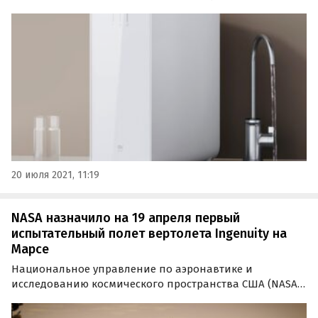
Новинка будет предложена на китайском рынке за 2
999 юаней, что составляет порядка 34 500 рублей по
текущему курсу.
20 июля 2021, 11:19
NASA назначило на 19 апреля первый
испытательный полет вертолета Ingenuity на
Марсе
Национальное управление по аэронавтике и
исследованию космического пространства США (NASA)
назначило первый полет своего марсианского
вертолета Ingenuity на 19 апреля. Об этом «Где и что»