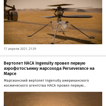
стало известно из пресс-релиза космического
агентства.
17 апреля 2021, 21:39
Вертолет НАСА Ingenuity провел первую
аэрофотосъемку марсохода Perseverance на
Марсе
Марсианский вертолет Ingenuity американского
космического агентства НАСА провел первую
аэрофотосъемку ровера Perseverance. Вечером 27
апреля на Земле получили фотоснимок марсохода,
сделанный с летящего над поверхностью Марса
вертолета в воскресенье…