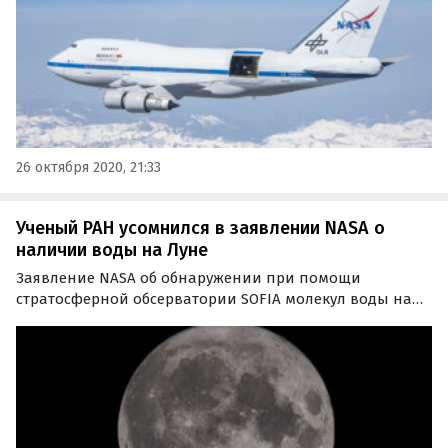
26 октября 2020, 21:33
Ученый РАН усомнился в заявлении NASA о
наличии воды на Луне
Заявление NASA об обнаружении при помощи
стратосферной обсерватории SOFIA молекул воды на
Луне является всего лишь саморекламой. С таким
мнением выступил директор Института космических
исследований РАН Анатолий Петрукович в интервью
агентству РИА…