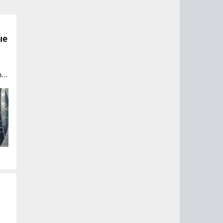
ые
в
из
.