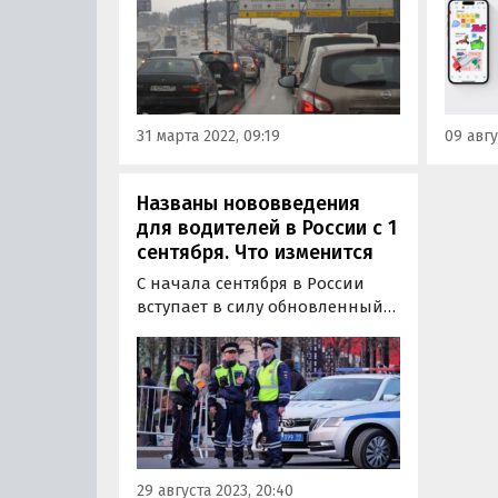
машины, а страховка хоть и
разра
«привяжется» к новым ценам
тести
на запчасти, но тоже изрядно…
версии
31 марта 2022, 09:19
09 авгу
Названы нововведения
для водителей в России с 1
сентября. Что изменится
С начала сентября в России
вступает в силу обновленный
список условий и
неисправностей, при которых
запрещена эксплуатация
автомобилей. Нарушителям
будет грозить штраф.
29 августа 2023, 20:40