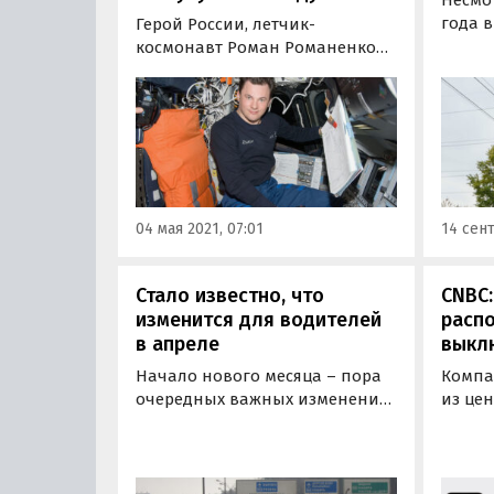
года 
Герой России, летчик-
прави
космонавт Роман Романенко
усове
спрогнозировал высадку
характ
российских космонавтов на
обяза
Луну уже к 2030 году. По его
добро
утверждению, соответствующая
актуал
подготовка будущих экипажей
к лунной миссии в настоящее
время уже осуществляется.
04 мая 2021, 07:01
14 сент
Стало известно, что
CNBC:
изменится для водителей
расп
в апреле
выкл
Начало нового месяца – пора
Компа
очередных важных изменений,
из цен
касающихся водителей. Как
красн
сообщает Autonews.ru, с апреля
вызова
японские бренды не смогут
нижни
ввозить в Россию дорогие
измен