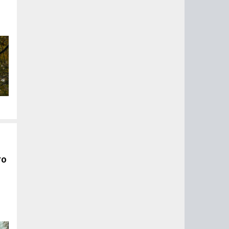
чь
го
ь