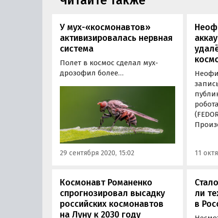
Читайте также
У мух-«космонавтов»
Неофи
активизировалась нервная
акка
система
удал
косм
Полет в космос сделал мух-
дрозофил более
Неофи
возбужденными, в результате
запис
активизации нервной системы
публи
они стали бегать чаще и
робот
быстрее – об этом
(FEDOR
свидетельствуют наблюдения
Произо
за насекомыми ученых РАН.
на ст
нелес
29 сентября 2020, 15:02
11 октя
адрес
пишут
Космонавт Романенко
Стало
спрогнозировал высадку
ли т
российских космонавтов
в Рос
на Луну к 2030 году
Несмот