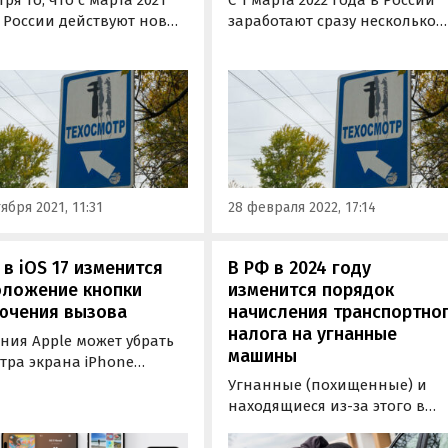
в России действуют новые
заработают сразу несколько
ла техосмотра, вопросы
изменений в
ршенствования и смены
законодательстве, которые
ера этой процедуры с
напрямую касаются
тельного на
автомобильного техосмотра.
вольный сохраняют
Нововведения должны
ьность по сей день.
покончить с рынком«серых»
диагностических карт, пресе
махинации с фотоснимками
ября 2021, 11:31
28 февраля 2022, 17:14
на…
 в iOS 17 изменится
В РФ в 2024 году
оложение кнопки
изменится порядок
ючения вызова
начисления транспортно
налога на угнанные
ния Apple может убрать
машины
тра экрана iPhone
ую кнопку завершения
Угнанные (похищенные) и
. Ее переместят в
находящиеся из-за этого в
й правый угол. Это
розыске автомобили с 2024
ение заметили
года можно будет освободит