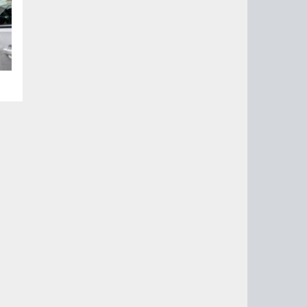
ла
 и