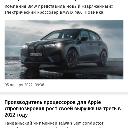
Компания BMW представила новый «заряженный»
электрический кроссовер BMW iX M60. Новинка
получила двухмоторную 619-сильную силовую
установку и стала первой моделью в истории
подразделения BMW M, изначально созданной в
формате электромобиля.
05 января 2022, 09:36
Производитель процессоров для Apple
спрогнозировал рост своей выручки на треть в
2022 году
Тайваньский чипмейкер Taiwan Semiconductor