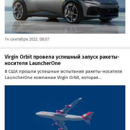
14 сентября 2022, 08:07
Virgin Orbit провела успешный запуск ракеты-
носителя LauncherOne
В США прошли успешные испытания ракеты-носителя
LauncherOne компании Virgin Orbit, которая
принадлежит британскому миллиардеру Ричарду
Бренсону. В ходе полета на орбиту Земли была
выведена группа микроспутников CubeSat.