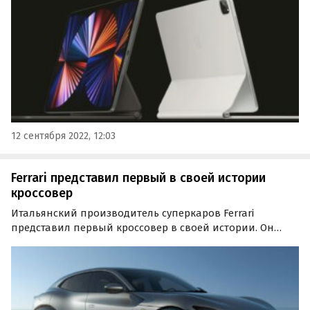
рассказали авторы портала MacRumors.
12 сентября 2022, 12:03
Ferrari представил первый в своей истории
кроссовер
Итальянский производитель суперкаров Ferrari
представил первый кроссовер в своей истории. Он
называется Purosangue (читается как «Пуросанг») и
относится к категории полноразмерных SUV, хотя сама
компания просит не называть его кроссовером.