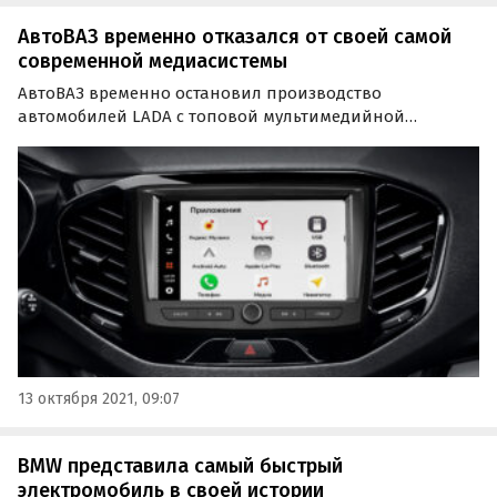
АвтоВАЗ временно отказался от своей самой
современной медиасистемы
АвтоВАЗ временно остановил производство
автомобилей LADA с топовой мультимедийной
системой EnjoY Pro. Эти машины не вернутся на
конвейер, по крайней мере, до конца 2021 года, пишет
инсайдерское сообщество «Нетипичный АвтоВАЗ» со
ссылкой на…
13 октября 2021, 09:07
BMW представила самый быстрый
электромобиль в своей истории