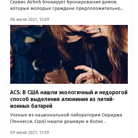
Сервис Airbnb блокирует бронирования домов,
которые молодые граждане предположительно
присмотрели для шумных вечеринок в период
06 июля 2021, 12:09
пандемии. В 2020 году сервис заблокировал 20 000
подозрительных бронирований в семи городах
США.
ACS: В США нашли экологичный и недорогой
способ выделения алюминия из литий-
ионных батарей
Ученые из национальной лаборатории Окриджа
(Теннесси, США) нашли дешевую и более
экологичную альтернативу существующим
09 июня 2021, 11:59
методам регенерации катодного материала.