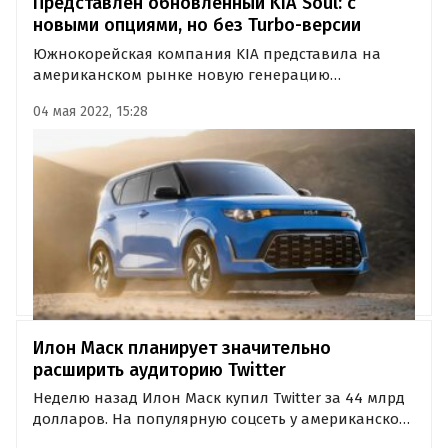
Представлен обновленный KIA Soul: с
новыми опциями, но без Turbo-версии
Южнокорейская компания KIA представила на
американском рынке новую генерацию
популярного кроссовера KIA Soul. Авто 2023
04 мая 2022, 15:28
модельного года получило обновленную
внешность, но лишилось турбированной версии.
Илон Маск планирует значительно
расширить аудиторию Twitter
Неделю назад Илон Маск купил Twitter за 44 млрд
долларов. На популярную соцсеть у американского
предпринимателя большие планы. Он хочет