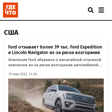
США
Ford отзывает более 39 тыс. Ford Expedition
и Lincoln Navigator из-за риска возгорания
Компания Ford объявила о масштабной отзывной
кампании из-за риска возгорания автомобилей.
Под отзыв в США попали почти 40 тысяч
19 мая 2022, 14:26
внедорожников Ford Expedition и Lincoln Navigator
2021 модельного года.