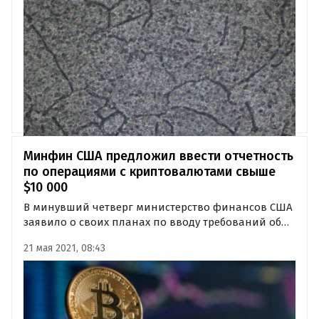
Результаты исследования опубликованы
журнале ACS Sustainable Chemistry & Engineering.
Минфин США предложил ввести отчетность
по операциями с криптовалютами свыше
$10 000
В минувший четверг министерство финансов США
заявило о своих планах по вводу требований об
обязательной отчетности об операциях с
21 мая 2021, 08:43
криптовалютами. Речь пока идет о переводах на
суммы, превышающие $10 000.