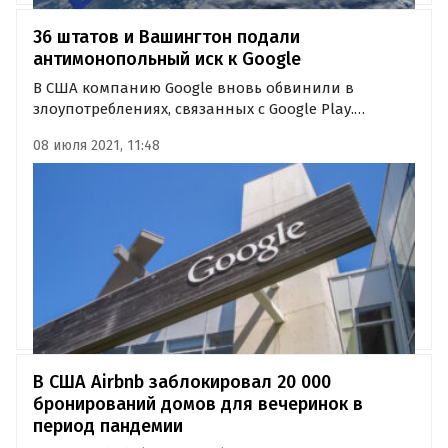
36 штатов и Вашингтон подали
антимонопольный иск к Google
В США компанию Google вновь обвинили в
злоупотреблениях, связанных с Google Plaу.
Антимонопольный иск подала коалиция из 36
08 июля 2021, 11:48
штатов и Вашингтон, намереваясь оспорить
политику Google, которая обязывает
разработчиков платить комиссию в 30% за
продажи…
В США Airbnb заблокировал 20 000
бронирований домов для вечеринок в
период пандемии