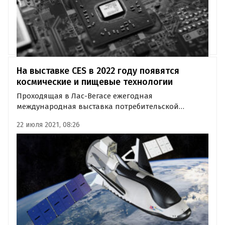
На выставке CES в 2022 году появятся
космические и пищевые технологии
Проходящая в Лас-Вегасе ежегодная
международная выставка потребительской
электроники CES откроет две новые категории в
22 июля 2021, 08:26
2022 году. Как стало известно «Где и что», впервые
на мероприятии будут представлены экспоненты,
которые продемонстрируют свои…