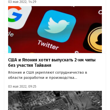
03 мая 2022, 14:29
расширить аудиторию сервиса, превратив его из
нишевого продукта в массовый, сообщает Reuters.
США и Япония хотят выпускать 2-нм чипы
без участия Тайваня
Япония и США укрепляют сотрудничество в
области разработки и производства
полупроводниковых решений. Тем самым они
03 мая 2022, 09:25
хотят сократить до минимума свою зависимость в
этой отрасли от тайваньских поставщиков, пишет
издание Nikkei Asia.