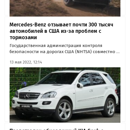
Mercedes-Benz отзывает почти 300 тысяч
автомобилей в США из-за проблем с
тормозами
Государственная администрация контроля
безопасности на дорогах США (NHTSA) совместно с
Mercedes-Benz объявили о запуске масштабной
13 мая 2022, 12:14
отзывной кампании. Под добровольный отзыв
только в США попадут почти 300 тысяч
автомобилей ML, GL и R-Class…