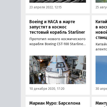
«Каска
23 апреля 2022, 12:15
25 авгу
Boeing и НАСА в марте
Китай
запустят в космос
в кос
тестовый корабль Starliner
ново
станц
Прототип нового космического
корабля Boeing CST-100 Starliner
Китай
может совершить свой
агентс
испытательный полет к
апреля
Международной космической
моско
станции уже в весной 2021 г.
основ
орбит
(Tianhe
10 декабря 2020, 17:20
30 апре
Мариан Муро: Барселона
Минт