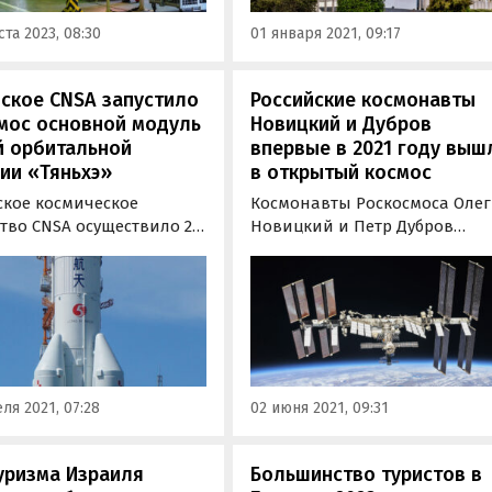
д».
запуска 28 спутников для
ста 2023, 08:30
01 января 2021, 09:17
космического департамента
cкое CNSA запустило
Российские космонавты
мос основной модуль
Новицкий и Дубров
й орбитальной
впервые в 2021 году выш
ии «Тяньхэ»
в открытый космос
ское космическое
Космонавты Роскосмоса Олег
тво CNSA осуществило 29
Новицкий и Петр Дубров
 в 6:23 утра по
сегодня, 2 июня, впервые в 20
вскому времени запуск
году вышли в открытый
ного модуля
космос. За бортом МКС, кото
альной станции «Тяньхэ»
они покинули через люк
).
стыковочного отсека модуля
«Поиск», космонавтам
предстоит провести 6 часов 5
ля 2021, 07:28
02 июня 2021, 09:31
минут, в…
уризма Израиля
Большинство туристов в