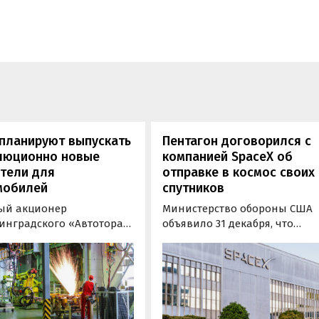
планируют выпускать
Пентагон договорился с
люционно новые
компанией SpaceX об
тели для
отправке в космос своих
мобилей
спутников
ый акционер
Министерство обороны США
инградского «Автотора»
объявило 31 декабря, что
мир Щербаков сообщил,
аэрокосмическая компания
редприятие планирует
SpaceX получила право на
ь производство нового
подписание контракта на
тва двигателей. Об этом
сумму 150,4 миллиона
ают «Автоновости дня»
долларов, который
ылкой на телеканал
предусматривает организац