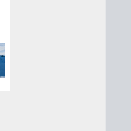
ну
т
в,