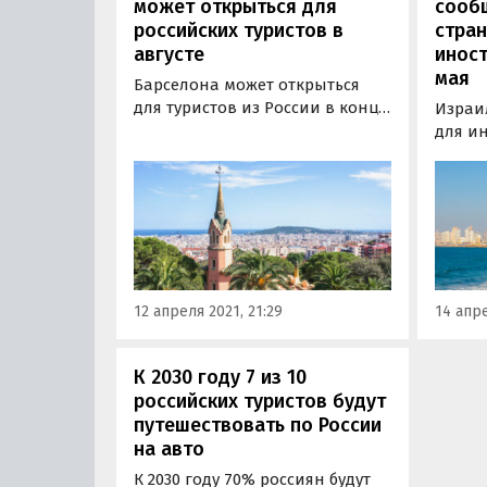
может открыться для
сооб
российских туристов в
стран
августе
иност
мая
Барселона может открыться
для туристов из России в конце
Израи
лета — октябре. Об этом
для и
информагентству РИА
путеше
«Новости» заявила директор
спустя
туристического консорциума
как ст
Барселоны (Turisme de
панде
Barcelona) Мариан Муро.
COVID-
12 апреля 2021, 21:29
14 апре
К 2030 году 7 из 10
российских туристов будут
путешествовать по России
на авто
К 2030 году 70% россиян будут