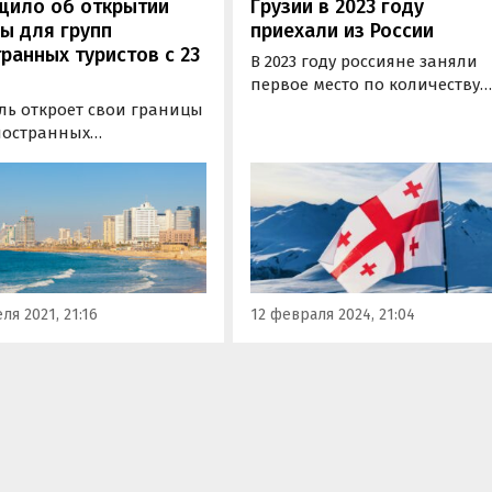
щило об открытии
Грузии в 2023 году
ы для групп
приехали из России
ранных туристов с 23
В 2023 году россияне заняли
первое место по количеству
визитов в Грузию. За 12
ль откроет свои границы
месяцев прошлого года стра
ностранных
посетили 1,2 млн жителей
ственников с 23 мая,
России, что составило 23,2% о
 более года после того,
общего количества визитеро
рана закрылась из-за
свидетельствуют данные
мии коронавируса
Национальной службы
19.
статистики…
ля 2021, 21:16
12 февраля 2024, 21:04