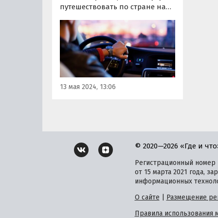
путешествовать по стране на
машинах. По крайней мере, так
считает вице-президент
Ассоциации туроператоров
России (АТОР) по вопросам
внутреннего туризма Сергей
Ромашкин.
13 мая 2024, 13:06
© 2020—2026 «Где и что
Регистрационный номер и
от 15 марта 2021 года, 
информационных техноло
О сайте
|
Размещение ре
Правила использования 