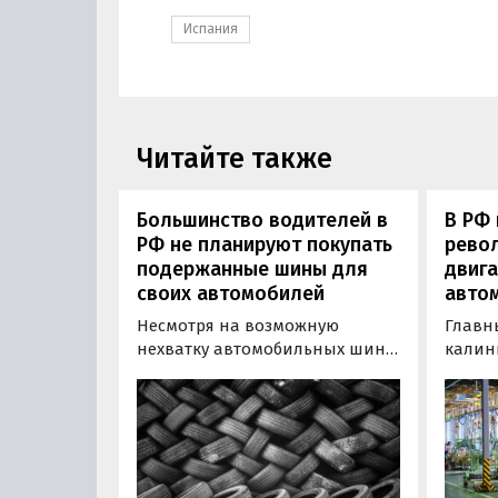
Испания
Читайте также
Большинство водителей в
В РФ 
РФ не планируют покупать
рево
подержанные шины для
двига
своих автомобилей
авто
Несмотря на возможную
Главн
нехватку автомобильных шин
калин
и их подорожание,
Влади
большинство (62%) российских
что п
автолюбителей не хотят
начат
экономить и покупать вместо
семейс
новых покрышек
сообщ
подержанные.
со сс