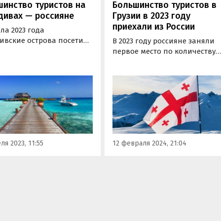
инство туристов на
Большинство туристов в
дивах — россияне
Грузии в 2023 году
приехали из России
ла 2023 года
ивские острова посетили
В 2023 году россияне заняли
тыс. иностранных
первое место по количеству
ов. Большинство из них
визитов в Грузию. За 12
оссии, следует из данных
месяцев прошлого года стра
ого Министерства
посетили 1,2 млн жителей
ма. По данным
России, что составило 23,2% о
тва, Россия стала
общего количества визитеро
ом по количеству
свидетельствуют данные
ов с начала года.
Национальной службы
статистики…
ля 2023, 11:55
12 февраля 2024, 21:04