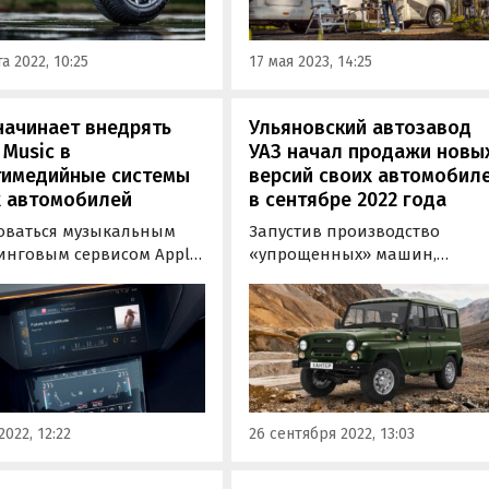
е.ру»…
а 2022, 10:25
17 мая 2023, 14:25
начинает внедрять
Ульяновский автозавод
 Music в
УАЗ начал продажи новы
тимедийные системы
версий своих автомобил
х автомобилей
в сентябре 2022 года
оваться музыкальным
Запустив производство
инговым сервисом Apple
«упрощенных» машин,
в автомобилях Audi
Ульяновский автозавод сдел
будет даже без
для них отдельные
ючения смартфона.
комплектации. Новые версии
ая с 2022 модельного
сделавшие УАЗы на 15 000-25
платформа от Apple будет
000 рублей дешевле, получил
олчанию
модели «Патриот», «Пикап»,
станавливаться в
«Хантер» и коммерческие
2022, 12:22
26 сентября 2022, 13:03
имедийные системы
грузовики «Профи»…
инства…