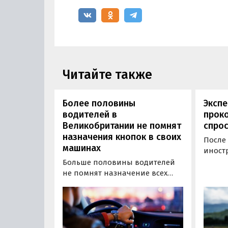
Читайте также
Более половины
Экспе
водителей в
прок
Великобритании не помнят
спрос
назначения кнопок в своих
После 
машинах
иност
приос
Больше половины водителей
России
не помнят назначение всех
только
кнопок в своих автомобилях.
рынок
По крайней мере, так ситуация
сложно
обстоит в Великобритании, где
повыш
специалисты компании
наблю
WeBuyAnyCar провели опрос