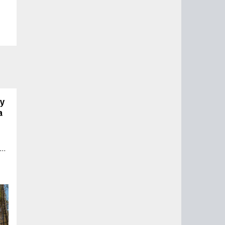
му
а
ли
,
ле
м