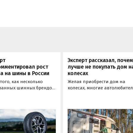
рт
Эксперт рассказал, поче
омментировал рост
лучше не покупать дом н
а на шины в России
колесах
того, как несколько
Желая приобрести дом на
ранных шинных брендов
колесах, многие автолюбите
тановили работу в
совершенно не думают о том
, спрос на их продукцию
что эксплуатировать его пос
 вырос. Из-за этого
покупки предстоит максиму
 шин столкнулся со
один-два раза в год.
й ситуацией, хотя
енный спрос на нем
дался и раньше, заявил