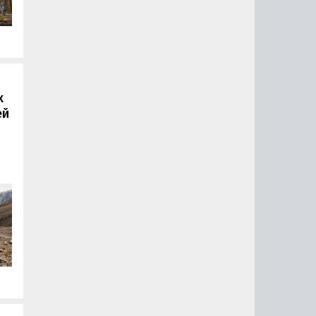
х
ей
ал
,
и