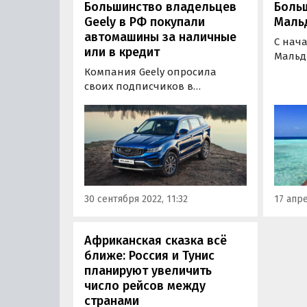
Большинство владельцев
Больш
Geely в РФ покупали
Маль
автомашины за наличные
С нача
или в кредит
Мальд
606,4 
Компания Geely опросила
турист
своих подписчиков в
— из Р
социальных сетях, задав им
местн
вопрос: «Как вы купили
туриз
автомобиль Geely»? По итогам
ведомс
голосования в Telegram и VK
лидер
выяснилось, что подавляющее
турист
большинство приобрели свою
машину за наличные, а
30 сентября 2022, 11:32
17 апре
покупка в кредит…
Африканская сказка всё
ближе: Россия и Тунис
планируют увеличить
число рейсов между
странами