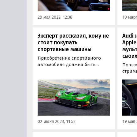
«Лент
среди двух тысяч местных
автолюбителей.
20 мая 2022, 12:38
18 март
Эксперт рассказал, кому не
Audi 
стоит покупать
Apple
спортивные машины
муль
свои
Приобретение спортивного
автомобиля должна быть
Польз
оправданным, так как
стрим
транспорт подобного рода
Music 
точно не покупают в качестве
можно 
первой машины в семье. Тем
подкл
более что комфортно ездить на
Начин
спорткаре сегодня можно
года, 
только в столицах — Москве
по ум
Санкт-Петербурге…
преду
02 июня 2023, 11:52
19 мая 
мульт
больш