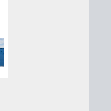
ну
т
в,