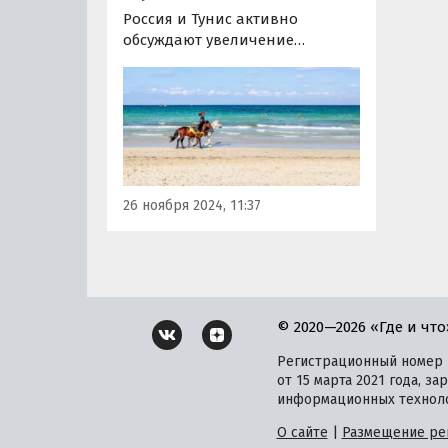
Россия и Тунис активно
обсуждают увеличение
количества чартерных рейсов
между странами. Как сообщили
«Известиям» в российском
посольстве в Тунисе, работа
над этим направлением уже
началась, и есть надежда на
достижения конкретных
26 ноября 2024, 11:37
договоренностей к…
© 2020—2026 «Где и что
Регистрационный номер и
от 15 марта 2021 года, 
информационных техноло
О сайте
|
Размещение ре