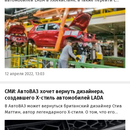
нынешней крупноузловой сборки на метод полного
производственного цикла.
12 апреля 2022, 13:03
СМИ: АвтоВАЗ хочет вернуть дизайнера,
создавшего Х-стиль автомобилей LADA
В АвтоВАЗ может вернуться британский дизайнер Стив
Маттин, автор легендарного X-стиля. О том, что его
кандидатура действительно рассматривается,
сообщили Autonews.ru два высокопоставленных