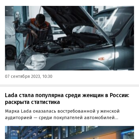
сократить расходы на автомобиль. Таковы результаты
совместного опроса сервиса «СберАвто» и
медиахолдинга Rambler&Co, которые появились в
распоряжении…
07 сентября 2023, 10:30
Lada стала популярна среди женщин в России:
раскрыта статистика
Марка Lada оказалась востребованной у женской
аудиторией — среди покупателей автомобилей
АвтоВАЗа в России женщины составили 51%. Об этом
свидетельствуют результаты исследования холдинга
«Ромир», на которое ссылается ТАСС.