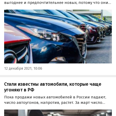
выгоднее и предпочтительнее новых, потому что они
меньше теряют в цене. Об этом говорят и текущие
рыночные реалии (когда новые авто чаще всего
продают с «допами» и наценками), и свежий опрос
ГК…
12 декабря 2021, 10:06
Стали известны автомобили, которые чаще
угоняют в РФ
Пока продажи новых автомобилей в России падают,
число автоугонов, напротив, растет. За март число
угонов автомобилей выросло на 20-25%, сообщает
«Коммерсантъ» со ссылкой на собственные источники.