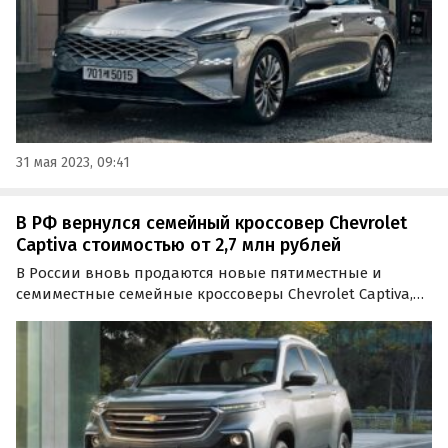
31 мая 2023, 09:41
В РФ вернулся семейный кроссовер Chevrolet
Captiva стоимостью от 2,7 млн рублей
В России вновь продаются новые пятиместные и
семиместные семейные кроссоверы Chevrolet Captiva,
ранее представленные на нашем рынке официально.
На одном из классифайдов «Автоновости дня» нашли
в продаже как минимум несколько таких паркетников,
цены…