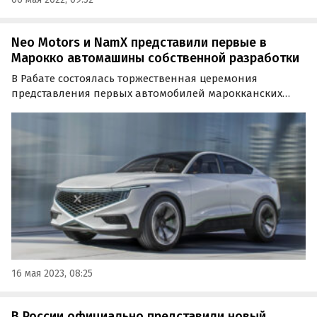
Neo Motors и NamX представили первые в
Марокко автомашины собственной разработки
В Рабате состоялась торжественная церемония
представления первых автомобилей марокканских
брендов. На мероприятии был показан внедорожник
Neo Motors, который напоминает модели Jeep, а также
прототип кроссовера NamX с водородным двигателем.
16 мая 2023, 08:25
В России официально представили новый