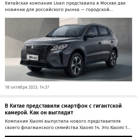
Китайская компания Livan представила в Москве две
новинки для российского рынка — городской
кроссовер X6 Pro и седан S6 Pro. Прием
предварительных заказов на них уже открыт, а их
«живые» продажи у дилеров начнутся в ноябре этого
года, сообщают…
18 октября 2023, 14:37
В Китае представили смартфон с гигантской
камерой. Как он выглядит
Компания Xiaomi выпустила нового представителя
своего флагманского семейства Xiaomi 14. Это Xiaomi 14
Ultra — топовый смартфон с гигантской камерой.