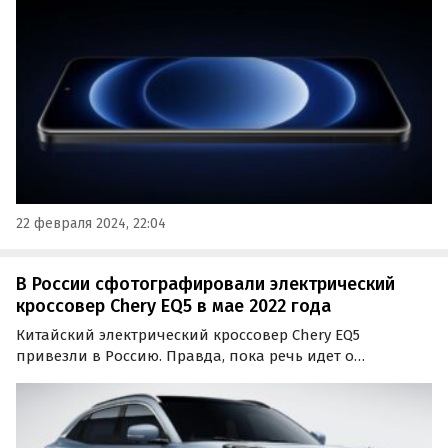
Камеры стали изюминкой нового смартфона Xiaomi.
22 февраля 2024, 22:04
В России сфотографировали электрический
кроссовер Chery EQ5 в мае 2022 года
Китайский электрический кроссовер Chery EQ5
привезли в Россию. Правда, пока речь идет о
единственном экземпляре, замеченном на одной из
парковок Воронежа. Сфотографировать диковинную
для нас машину удалось блогеру Роману Яровому.