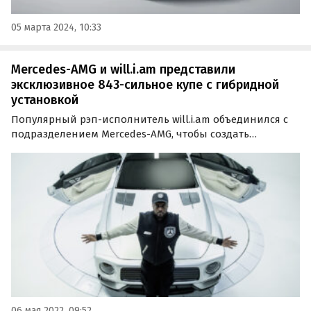
05 марта 2024, 10:33
Mercedes-AMG и will.i.am представили
эксклюзивное 843-сильное купе с гибридной
установкой
Популярный рэп-исполнитель will.i.am объединился с
подразделением Mercedes-AMG, чтобы создать
эксклюзивный автомобиль Will.I.AMG. Модель,
получившая название The Flip, представляет собой
спортивное купе с начинкой от гибридного лифтбека
Mercedes-AMG…
06 мая 2022, 09:52